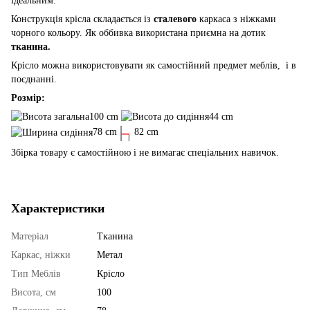
ідеальним.
Конструкція крісла складається із
сталевого
каркаса з ніжками
чорного кольору. Як оббивка використана приємна на дотик
тканина.
Крісло можна використовувати як самостійний предмет меблів, і в
поєднанні.
Розмір:
100 cm
44 cm
78 cm
82 cm
Збірка товару є самостійною і не вимагає спеціальних навичок.
Характеристики
Матеріал
Тканина
Каркас, ніжки
Метал
Тип Меблів
Крісло
Висота, см
100