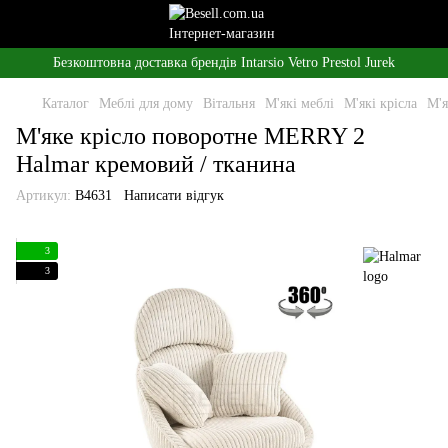
Безкоштовна доставка брендів Intarsio Vetro Prestol Jurek
Каталог
Меблі для дому
Вітальня
М'які меблі
М'які крісла
М'я
М'яке крісло поворотне MERRY 2
Halmar кремовий / тканина
Артикул:
B4631
Написати відгук
3
3