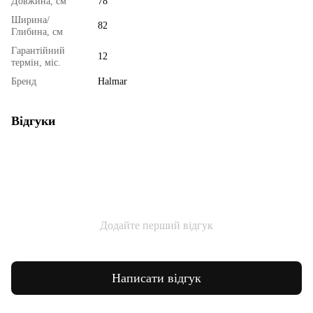
Довжина, см
78
Ширина/
82
Глибина, см
Гарантійний
12
термін, міс.
Бренд
Halmar
Відгуки
Додайте перший відгук
Написати відгук