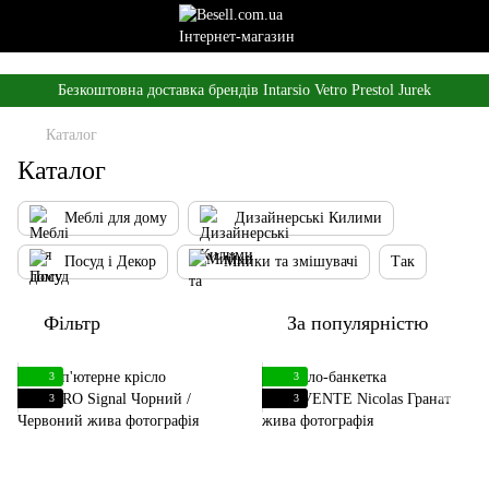
,
Безкоштовна доставка брендів Intarsio Vetro Prestol Jurek
Каталог
Каталог
Меблі для дому
Дизайнерські Килими
Посуд і Декор
Мийки та змішувачі
Так
Фільтр
За популярністю
3
3
3
3