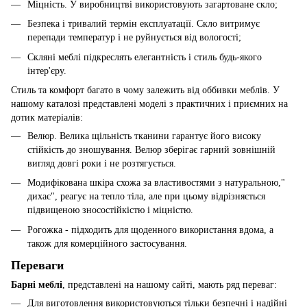
Міцність. У виробництві використовують загартоване скло;
Безпека і тривалий термін експлуатації. Скло витримує
перепади температур і не руйнується від вологості;
Скляні меблі підкреслять елегантність і стиль будь-якого
інтер'єру.
Стиль та комфорт багато в чому залежить від оббивки меблів. У
нашому каталозі представлені моделі з практичних і приємних на
дотик матеріалів:
Велюр. Велика щільність тканини гарантує його високу
стійкість до зношування. Велюр зберігає гарний зовнішній
вигляд довгі роки і не розтягується.
Модифікована шкіра схожа за властивостями з натуральною,"
дихає", реагує на тепло тіла, але при цьому відрізняється
підвищеною зносостійкістю і міцністю.
Рогожка - підходить для щоденного використання вдома, а
також для комерційного застосування.
Переваги
Барні меблі
, представлені на нашому сайті, мають ряд переваг:
Для виготовлення використовуються тільки безпечні і надійні