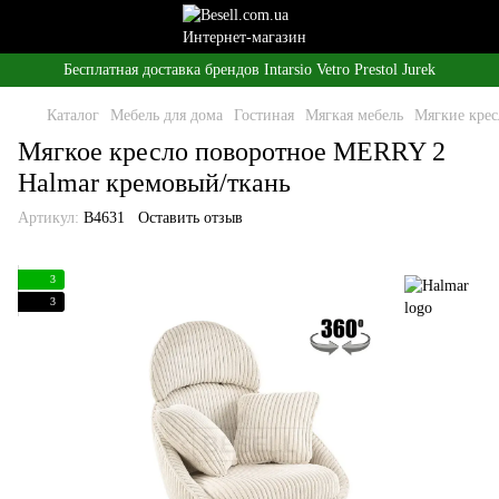
Бесплатная доставка брендов Intarsio Vetro Prestol Jurek
Каталог
Мебель для дома
Гостиная
Мягкая мебель
Мягкие крес
Мягкое кресло поворотное MERRY 2
Halmar кремовый/ткань
Артикул:
B4631
Оставить отзыв
3
3