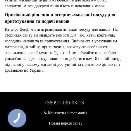
купити масивніші та широкі келихи, а для білого – більш
елегантні. А ось десертні вина п'ють із невеликих чарок.
Оригінальні рішення в інтернет-магазині посуду для
приготування та подачі напоїв
Каталог Besell
містить різноманітні види посуду для напоїв. На
сторінках сайту ви знайдете ємності для чаю, кави, коктейлів,
холодних напоїв та їх приготування. Вибирайте з урахуванням
матеріалів, дизайну, призначення, враховуйте особливості
оформлення вашої кухні та їдальні. І не забувайте про особисті
уподобання, адже посуд повинен подобатися вам. Якісний посуд
під напої у нашому магазині доступний за приємною ціною та з
доставкою по Україні.
+38097-130-03-13
📞Контактна інформація
Повна версія сайту