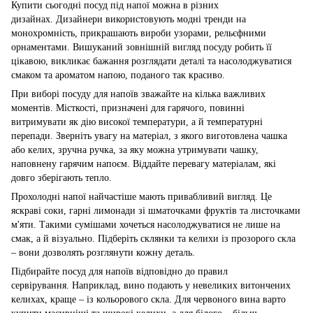
Купити сьогодні посуд під напої можна в різних
дизайнах. Дизайнери використовують модні тренди на
монохромність, прикрашають вироби узорами, рельєфними
орнаментами. Вишуканий зовнішній вигляд посуду робить її
цікавою, викликає бажання розглядати деталі та насолоджуватися
смаком та ароматом напою, поданого так красиво.
При виборі посуду для напоїв зважайте на кілька важливих
моментів. Місткості, призначені для гарячого, повинні
витримувати як дію високої температури, а й температурні
перепади. Зверніть увагу на матеріал, з якого виготовлена ​​чашка
або келих, зручна ручка, за яку можна утримувати чашку,
наповнену гарячим напоєм. Віддайте перевагу матеріалам, які
довго зберігають тепло.
Прохолодні напої найчастіше мають привабливий вигляд. Це
яскраві соки, гарні лимонади зі шматочками фруктів та листочками
м'яти. Такими сумішами хочеться насолоджуватися не лише на
смак, а й візуально. Підберіть склянки та келихи із прозорого скла
– вони дозволять розглянути кожну деталь.
Підбирайте посуд для напоїв відповідно до правил
сервірування. Наприклад, вино подають у невеликих витончених
келихах, краще – із кольорового скла. Для червоного вина варто