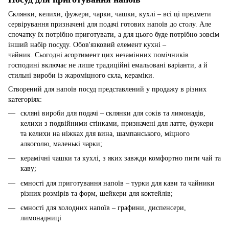
Склянки, келихи, фужери, чарки, чашки, кухлі – всі ці предмети
сервірування призначені для подачі готових напоїв до столу. Але
спочатку їх потрібно приготувати, а для цього буде потрібно зовсім
інший набір посуду. Обов'язковий елемент кухні –
чайник. Сьогодні асортимент цих незамінних помічників
господині включає не лише традиційні емальовані варіанти, а й
стильні вироби із жароміцного скла, кераміки.
Створений для напоїв посуд представлений у продажу в різних
категоріях:
скляні вироби для подачі – склянки для соків та лимонадів,
келихи з подвійними стінками, призначені для латте, фужери
та келихи на ніжках для вина, шампанського, міцного
алкоголю, маленькі чарки;
керамічні чашки та кухлі, з яких завжди комфортно пити чай та
каву;
ємності для приготування напоїв – турки для кави та чайники
різних розмірів та форм, шейкери для коктейлів;
ємності для холодних напоїв – графини, диспенсери,
лимонадниці