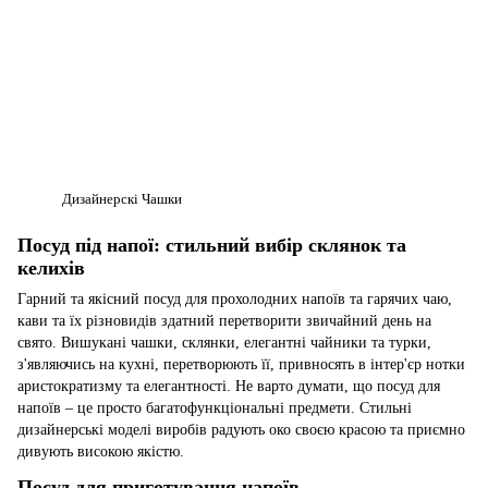
Дизайнерскі Чашки
Посуд під напої: стильний вибір склянок та
келихів
Гарний та якісний посуд для прохолодних напоїв та гарячих чаю,
кави та їх різновидів здатний перетворити звичайний день на
свято. Вишукані чашки, склянки, елегантні чайники та турки,
з'являючись на кухні, перетворюють її, привносять в інтер'єр нотки
аристократизму та елегантності. Не варто думати, що посуд для
напоїв – це просто багатофункціональні предмети. Стильні
дизайнерські моделі виробів радують око своєю красою та приємно
дивують високою якістю.
Посуд для приготування напоїв