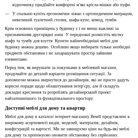
відпочинку придбайте комфортні м'які крісла-мішки або пуфи.
У спальню купіть ергономічне ліжко з ортопедичним матрацом,
невеликий туалетний столик, шафа-купе, комод, тумби.
Крім основних приміщень у будинку є і не менш важливі за
призначенням другорядні зони. У передпокої розмістіть містку
шафу та тумбу для взуття. Купити найнеобхідніші меблі для
будинку можна дешево. Особливо якщо вибирати тільки необхідні
предмети обстановки і не захаращувати простір зайвими
елементами.
Перед тим, як вирушати за покупками в меблевий магазин,
продумайте до деталей варіанти розміщення ситуації. За
допомогою можна звернутися до дизайнерів, які не просто дадуть
корисні поради щодо облаштування інтер'єру, але й складуть
докладні креслення та розроблять дизайнерський проект
найзатишнішого та функціонального простору.
Доступні меблі для дому та квартир
Меблі для дому в каталозі інтернет-магазину Besell представлені в
широкому асортименті видів, моделей, матеріалів, дизайнів,
конфігурацій та вартості. Ми не завищуємо ціни на будь-які меблі
для дому та пропонуємо оновити обстановку без серйозних