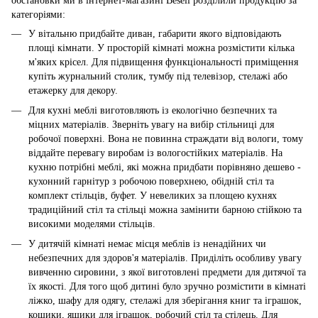
обстановки ми в інтернет-магазині Besell розділили продукцію за
категоріями:
У вітальню придбайте диван, габарити якого відповідають
площі кімнати. У просторій кімнаті можна розмістити кілька
м'яких крісел. Для підвищення функціональності приміщення
купіть журнальний столик, тумбу під телевізор, стелажі або
етажерку для декору.
Для кухні меблі виготовляють із екологічно безпечних та
міцних матеріалів. Зверніть увагу на вибір стільниці для
робочої поверхні. Вона не повинна страждати від вологи, тому
віддайте перевагу виробам із вологостійких матеріалів. На
кухню потрібні меблі, які можна придбати порівняно дешево -
кухонний гарнітур з робочою поверхнею, обідній стіл та
комплект стільців, буфет. У невеликих за площею кухнях
традиційний стіл та стільці можна замінити барною стійкою та
високими моделями стільців.
У дитячій кімнаті немає місця меблів із ненадійних чи
небезпечних для здоров'я матеріалів. Приділіть особливу увагу
вивченню сировини, з якої виготовлені предмети для дитячої та
їх якості. Для того щоб дитині було зручно розмістити в кімнаті
ліжко, шафу для одягу, стелажі для зберігання книг та іграшок,
кошики, ящики для іграшок, робочий стіл та стілець. Для