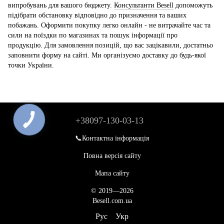
випробувань для вашого бюджету.
Консультанти Besell
допоможуть
підібрати обстановку відповідно до призначення та ваших
побажань. Оформити покупку легко онлайн - не витрачайте час та
сили на поїздки по магазинах та пошук інформації про
продукцію. Для замовлення позицій, що вас зацікавили, достатньо
заповнити форму на сайті. Ми організуємо доставку до будь-якої
точки України.
+38097-130-03-13
📞Контактна інформація
Повна версія сайту
Мапа сайту
© 2019—2026
Besell.com.ua
Рус
Укр