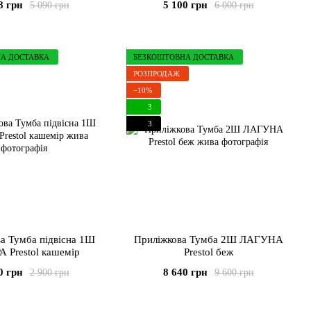
8 грн
5 100 грн
5 090 грн
6 000 грн
А ДОСТАВКА
БЕЗКОШТОВНА ДОСТАВКА
РОЗПРОДАЖ
−10%
3
3
а Тумба підвісна 1Ш
Приліжкова Тумба 2Ш ЛАГУНА
 Prestol кашемір
Prestol беж
0 грн
8 640 грн
2 900 грн
9 600 грн