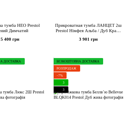
а тумба НЕО Prestol
Прикроватная тумба ЛАНЦЕТ 2ш
ений Димчатий
Prestol Німфея Альба / Дуб Крафт
Золотий
5 400 грн
3 901 грн
А ДОСТАВКА
БЕЗКОШТОВНА ДОСТАВКА
РОЗПРОДАЖ
−7%
3
3