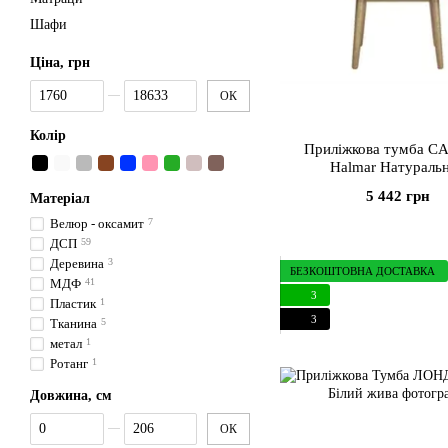
Шафи
Ціна, грн
От Ціна, грн
До Ціна, грн
ОК
Колір
Приліжкова тумба C
Halmar Натураль
5 442 грн
Матеріал
Велюр - оксамит
7
ДСП
59
Деревина
3
БЕЗКОШТОВНА ДОСТАВКА
МДФ
41
3
Пластик
1
3
Тканина
5
метал
1
Ротанг
1
Довжина, см
От Довжина, см
До Довжина, см
ОК