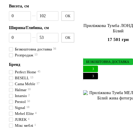
Висота, см
От Висота, см
До Висота, см
ОК
Приліжкова Тумба ЛОНДО
Ширина/Глибина, см
Білий
От Ширина/Глибина, см
До Ширина/Глибина, см
ОК
17 501 грн
Безкоштовна доставка
56
Розпродаж
13
БЕЗКОШТОВНА ДОСТАВКА
Бренд
3
Perfect Home
45
3
BESELL
13
Cama Meble
17
Halmar
10
Intarsio
2
Prestol
50
Signal
18
Mebel Elite
4
JUREK
4
Мікс меблі
1