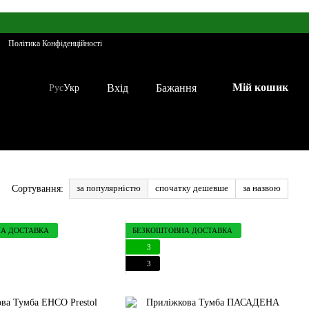
Політика Конфіденційності
Мій кошик
Вхід
Бажання
Рус
Укр
за популярністю
спочатку дешевше
за назвою
Сортування:
А ДОСТАВКА
БЕЗКОШТОВНА ДОСТАВКА
3
3