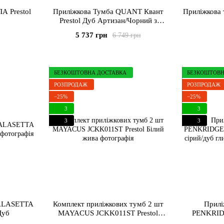
А Prestol
Приліжкова Тумба QUANT Квант
Приліжкова 
Prestol Дуб Артизан/Чорний з
підсвіткою
5 737 грн
6 749 грн
БЕЗКОШТОВНА ДОСТАВКА
БЕЗКОШТОВН
РОЗПРОДАЖ
РОЗПРОДАЖ
−25%
−25%
3
3
3
3
CALASETTA
Комплект приліжкових тумб 2 шт
Прилі
Дуб
MAYACUS JCKK011ST Prestol
PENKRIDG
Білий
світло-