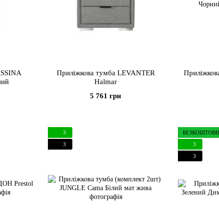
ASSINA
Приліжкова тумба LEVANTER
Приліжков
ний
Halmar
5 761 грн
3
БЕЗКОШТОВН
3
3
3