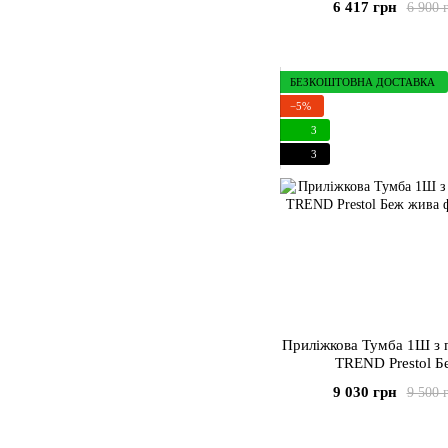
6 417 грн
6 900 
БЕЗКОШТОВНА ДОСТАВКА
−5%
3
3
Приліжкова Тумба 1Ш з підсвіткою
TREND Prestol Б
9 030 грн
9 500 