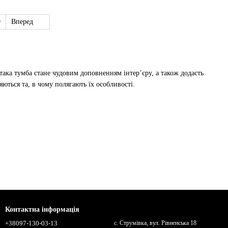
9
Вперед
така тумба стане чудовим доповненням інтер’єру, а також додасть
яються та, в чому полягають їх особливості.
 гамму.
Контактна інформація
+38097-130-03-13
с. Струмівка, вул. Рівненська 18