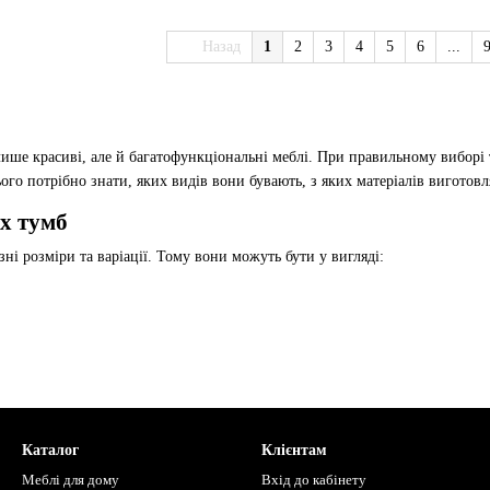
Назад
1
2
3
4
5
6
...
ише красиві, але й багатофункціональні меблі. При правильному виборі 
ього потрібно знати, яких видів вони бувають, з яких матеріалів виготовл
х тумб
ні розміри та варіації. Тому вони можуть бути у вигляді:
/або ящиками;
бо ящиками.
истовуваним матеріалам виготовлення, мають досить різноманітну колірну
Каталог
Клієнтам
овлення
Меблі для дому
Вхід до кабінету