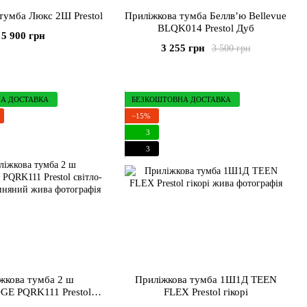
тумба Люкс 2Ш Prestol
Приліжкова тумба Беллв’ю Bellevue
BLQK014 Prestol Дуб
5 900 грн
3 255 грн
3 500 грн
А ДОСТАВКА
БЕЗКОШТОВНА ДОСТАВКА
−15%
3
3
жкова тумба 2 ш
Приліжкова тумба 1Ш1Д TEEN
E PQRK111 Prestol
FLEX Prestol гікорі
сірий/дуб глиняний