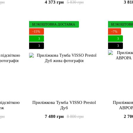
4 373 грн
3 81
грн
5 830 грн
БЕЗКОШТОВНА ДОСТАВКА
БЕЗКОШТОВН
−15%
−7%
3
3
3
3
Приліжкова Тумба VISSO Prestol
Приліжков
еж
Дуб
АВРОРА
7 480 грн
2 70
грн
8 800 грн