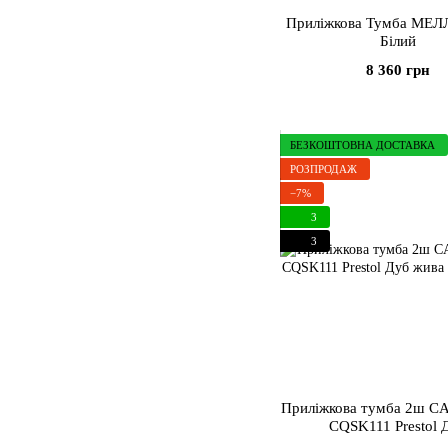
Приліжкова Тумба МЕЛЛ
Білий
8 360 грн
БЕЗКОШТОВНА ДОСТАВКА
РОЗПРОДАЖ
−7%
3
3
Приліжкова тумба 2ш 
CQSK111 Prestol 