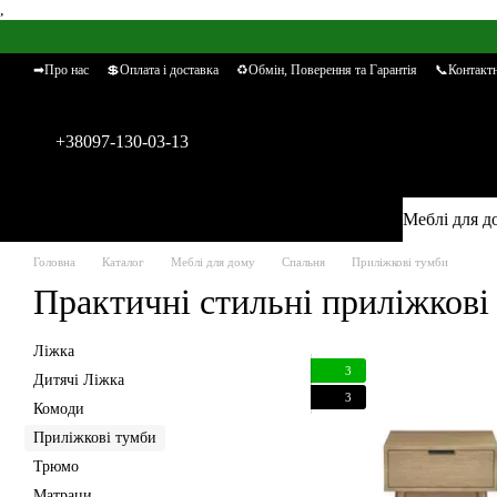
,
Перейти к основному контенту
➡Про нас
💲Оплата і доставка
♻Обмін, Поверення та Гарантія
📞Контактн
+38097-130-03-13
Меблі для д
Головна
Каталог
Меблі для дому
Спальня
Приліжкові тумби
Практичні стильні приліжкові
Ліжка
3
Дитячі Ліжка
3
Комоди
Приліжкові тумби
Трюмо
Матраци