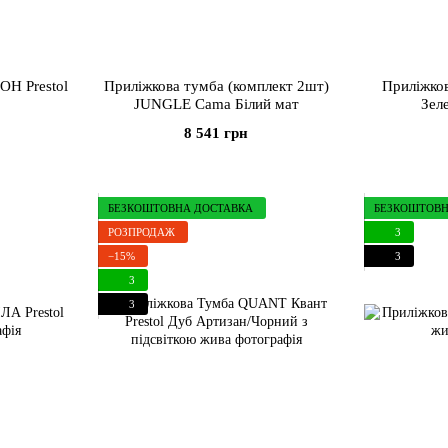
Н Prestol
Приліжкова тумба (комплект 2шт)
Приліжков
JUNGLE Cama Білий мат
Зел
8 541 грн
БЕЗКОШТОВНА ДОСТАВКА
БЕЗКОШТОВН
РОЗПРОДАЖ
3
−15%
3
3
3