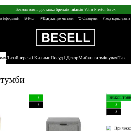
Безкоштовна доставка брендів Intarsio Vetro Prestol Jurek
а інформація
📝Блог
🔎Відгуки про магазин
🤝 Співпраця
Угода користувача
ому
Дизайнерські Килими
Посуд і Декор
Мийки та змішувачі
Так
 тумби
3
БЕЗКОШТОВН
3
3
3