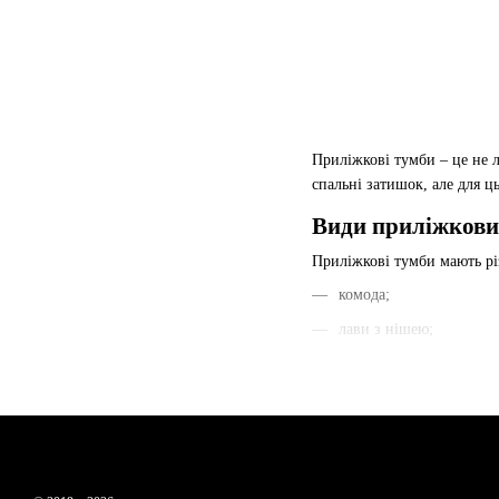
Приліжкові тумби – це не л
спальні затишок, але для ц
Види приліжкови
Приліжкові тумби мають різ
комода;
лави з нішею;
столика з полицями та
шафки з полицями та/а
Такі меблі, завдяки викор
Матеріали вигот