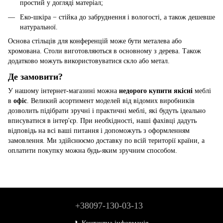
простий у догляді матеріал;
Еко-шкіра − стійка до забруднення і вологості, а також дешевше
натуральної.
Основа стільців для конференцій може бути металева або
хромована. Столи виготовляються в основному з дерева. Також
додатково можуть використовуватися скло або метал.
Де замовити?
У нашому інтернет-магазині можна
недорого
купити якісні
меблі
в
офіс
. Великий асортимент моделей від відомих виробників
дозволить підібрати зручні і практичні меблі, які будуть ідеально
вписуватися в інтер'єр. При необхідності, наші фахівці дадуть
відповідь на всі ваші питання і допоможуть з оформленням
замовлення. Ми здійснюємо доставку по всій території країни, а
оплатити покупку можна будь-яким зручним способом.
+38097-130-03-13