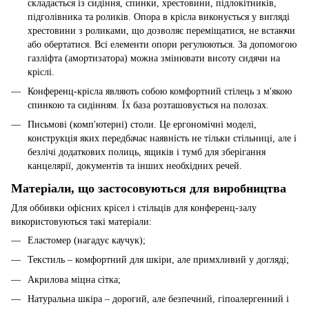
складається із сидіння, спинки, хрестовини, підлокітників,
підголівника та роликів. Опора в крісла виконується у вигляді
хрестовини з роликами, що дозволяє переміщатися, не встаючи
або обертатися. Всі елементи опори регулюються. За допомогою
газліфта (амортизатора) можна змінювати висоту сидячи на
кріслі.
Конференц-крісла являють собою комфортний стілець з м'якою
спинкою та сидінням. Їх база розташовується на полозах.
Письмові (комп'ютерні) столи. Це ергономічні моделі,
конструкція яких передбачає наявність не тільки стільниці, але і
безлічі додаткових полиць, ящиків і тумб для зберігання
канцелярії, документів та інших необхідних речей.
Матеріали, що застосовуються для виробництва
Для оббивки офісних крісел і стільців для конференц-залу
використовуються такі матеріали:
Еластомер (нагадує каучук);
Текстиль – комфортний для шкіри, але примхливий у догляді;
Акрилова міцна сітка;
Натуральна шкіра – дорогий, але безпечний, гіпоалергенний і