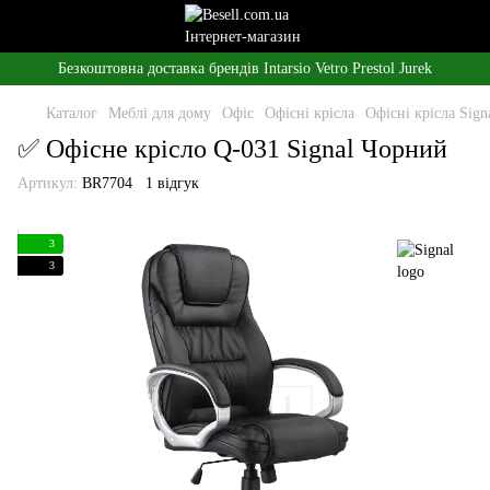
Безкоштовна доставка брендів Intarsio Vetro Prestol Jurek
Каталог
Меблі для дому
Офіс
Офісні крісла
Офісні крісла Sign
✅ Офісне крісло Q-031 Signal Чорний
Артикул:
BR7704
1 відгук
3
3