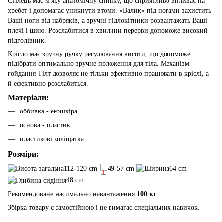
Стілець має м'яку анатомічну спинку, що сприятливо впливає на
хребет і допомагає уникнути втоми. «Валик» під ногами захистить
Ваші ноги від набряків, а зручні підлокітники розвантажать Ваші
плечі і шию. Розслабитися в хвилини перерви допоможе високий
підголівник.
Крісло має зручну ручку регулювання висоти, що допоможе
підібрати оптимально зручне положення для тіла. Механізм
гойдання Тілт дозволяє не тільки ефективно працювати в кріслі, а
й ефективно розслабиться.
Матеріали:
оббивка - екошкіра
основа - пластик
пластикові коліщатка
Розміри:
112-120 cm
49-57 cm
64 cm
48 cm
Рекомендоване масимально навантаження
100 кг
Збірка товару є самостійною і не вимагає спеціальних навичок.