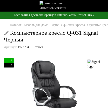
Бесплатная доставка брендов Intarsio Vetro Prestol Jurek
Каталог
Мебель для дома
Офис
Офисные кресла
Офисные крес
✅ Компьютерное кресло Q-031 Signal
Черный
Артикул:
BR7704
1 отзыв
3
3