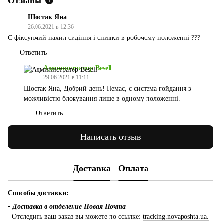
Отзывы
1
Шостак Яна
26.06.2021 в 12:36
Є фіксуючий нахил сидіння і спинки в робочому положенні ???
Ответить
Администратор Besell
29.06.2021 в 11:11
Шостак Яна, Добрий день! Немає, є система гойдання з
можливістю блокування лише в одному положенні.
Ответить
Написать отзыв
Доставка
Оплата
Способы доставки:
- Доставка в отделение Новая Почта
Отследить ваш заказ вы можете по ссылке:
tracking.novaposhta.ua.