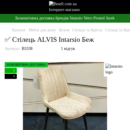
Безкоштовна доставка брендів Intarsio Vetro Prestol Jurek
Каталог
Меблі для дому
Кухня
Стільці та Крісла
Стільці та Крі
✅ Стілець ALVIS Intarsio Беж
Артикул:
B3338
1 відгук
БЕЗКОШТОВНА ДОСТАВКА
3
3