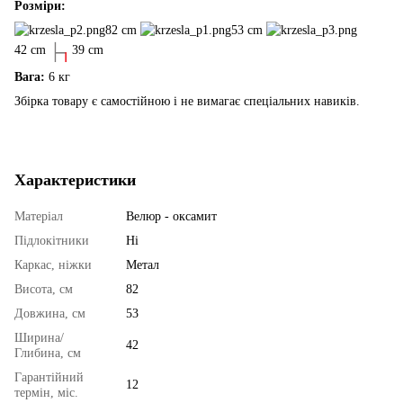
Розміри:
82 cm
53 cm
42 cm
39 cm
Вага:
6 кг
Збірка товару є самостійною і не вимагає спеціальних навиків.
Характеристики
Матеріал
Велюр - оксамит
Підлокітники
Ні
Каркас, ніжки
Метал
Висота, см
82
Довжина, см
53
Ширина/
42
Глибина, см
Гарантійний
12
термін, міс.