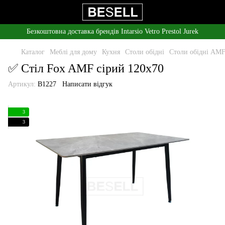
Безкоштовна доставка брендів Intarsio Vetro Prestol Jurek
Каталог
Меблі для дому
Кухня
Столи обідні
Столи обідні AM
✅ Стіл Fox AMF сірий 120х70
Артикул:
B1227
Написати відгук
3
3