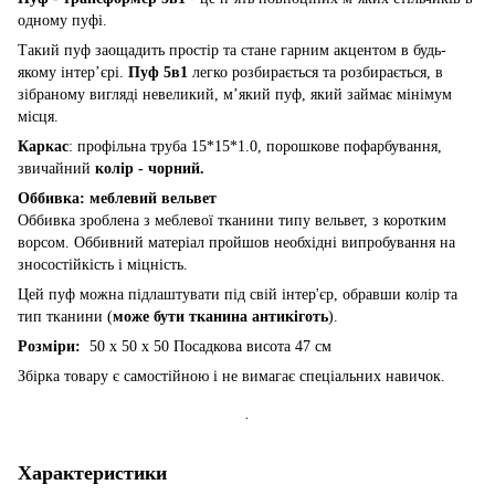
одному пуфі.
Такий пуф заощадить простір та стане гарним акцентом в будь-
якому інтер’єрі.
Пуф 5в1
легко розбирається та розбирається, в
зібраному вигляді невеликий, м’який пуф, який займає мінімум
місця.
Каркас
: профільна труба 15*15*1.0, порошкове пофарбування,
звичайний
колір - чорний.
Оббивка: меблевий вельвет
Оббивка зроблена з меблевої тканини типу вельвет, з коротким
ворсом. Оббивний матеріал пройшов необхідні випробування на
зносостійкість і міцність.
Цей пуф можна підлаштувати під свій інтер'єр, обравши колір та
тип тканини (
може бути тканина антикіготь
).
Розміри:
50 х 50 х 50 Посадкова висота 47 см
Збірка товару є самостійною і не вимагає спеціальних навичок.
.
Характеристики