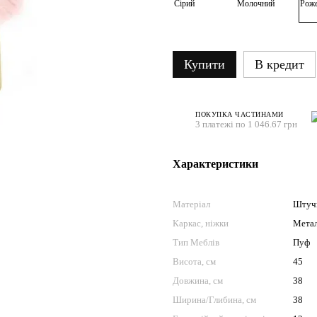
Купити
В кредит
ПОКУПКА ЧАСТИНАМИ
3 платежі по 1 046.67 грн
Характеристики
Матеріал
Штуч
Каркас, ніжки
Мета
Тип Меблів
Пуф
Висота, см
45
Довжина, см
38
Ширина/Глибина, см
38