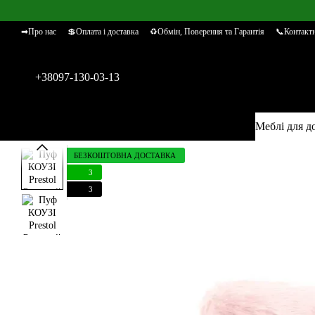
Перейти к основному контенту
➡Про нас
💲Оплата і доставка
♻Обмін, Поверення та Гарантія
📞Контактн
+38097-130-03-13
Меблі для д
БЕЗКОШТОВНА ДОСТАВКА
3
3