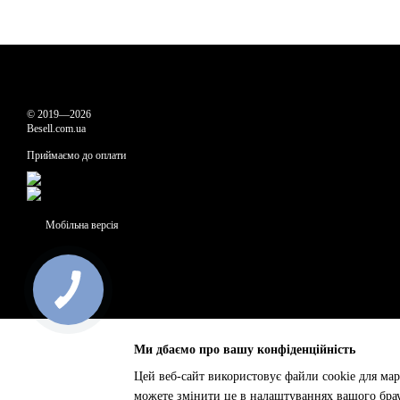
© 2019—2026
Besell.com.ua
Приймаємо до оплати
Мобільна версія
Ми дбаємо про вашу конфіденційність
Цей веб-сайт використовує файли cookie для мар
можете змінити це в налаштуваннях вашого брау