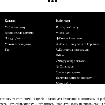
Каталог
Клієнтам
Меблі для дому
Вхід до кабінету
Дизайнерські Килими
➡Про нас
Посуд і Декор
💲Оплата і доставка
Мийки та змішувачі
♻Обмін, Поверення та Гарантія
Так
📞Контактна інформація
📝Блог
🔎Відгуки про магазин
🤝 Співпраця
Угода користувача
Політика Конфіденційності
Мапа сайту
Ми в соцмережах
кетингу та статистичних цілей, а також для безпечної та оптимальної роб
зера. Натисніть кнопку «Погодитися», щоб дати згоду на використання ф