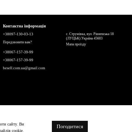
Контактна інформація
+38097-130-03-13
с. Струмівка, вул. Рівненська 18
(ЛУЦЬК) Україна 45603
Передзвонити вам?
Мапа проїзду
+38067-157-39-99
+38067-157-39-99
besell.com.ua@gmail.com
оти сайту. Ви
Погодитися
айлів cookie.