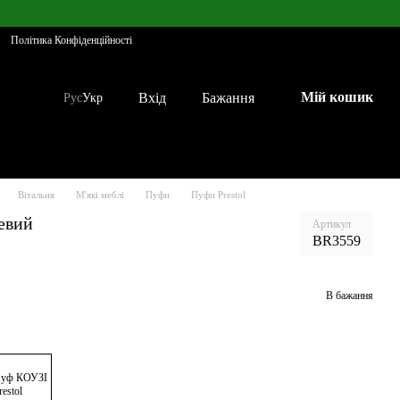
Політика Конфіденційності
Мій кошик
Вхід
Бажання
Рус
Укр
Вітальня
М'які меблі
Пуфи
Пуфи Prestol
евий
Артикул
BR3559
В бажання