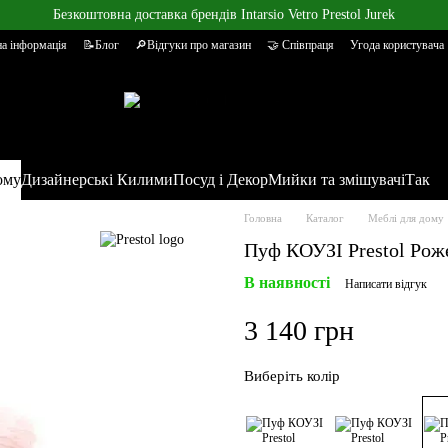
Безкоштовна доставка брендів Intarsio Vetro Prestol Jurek
а інформація
📝Блог
🔎Відгуки про магазин
🤝 Співпраця
Угода користувача
ому
Дизайнерські Килими
Посуд і Декор
Мийки та змішувачі
Так
Головна
Каталог
Меблі для дому
Пуф КОУЗІ Prestol Рож
В наявності
Написати відгук
3 140 грн
Виберіть колір