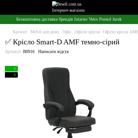
Безкоштовна доставка брендів Intarsio Vetro Prestol Jurek
Каталог
Меблі для дому
Офіс
Офісні крісла
Офісні крісла AM
✅ Крісло Smart-D AMF темно-сірий
Артикул:
B0916
Написати відгук
3
3