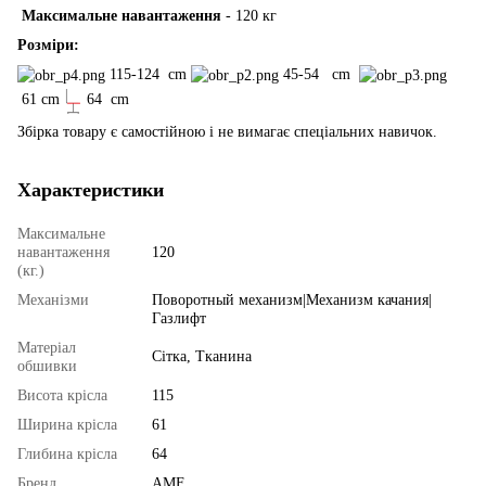
Максимальне навантаження
- 120 кг
Розміри:
115-124 cm
45-54 cm
61 cm
64 cm
Збірка товару є самостійною і не вимагає спеціальних навичок.
Характеристики
Максимальне
навантаження
120
(кг.)
Механізми
Поворотный механизм|Механизм качания|
Газлифт
Матеріал
Сітка, Тканина
обшивки
Висота крісла
115
Ширина крісла
61
Глибина крісла
64
Бренд
AMF