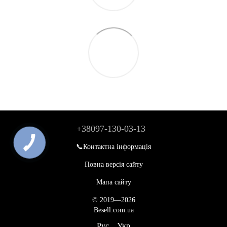
+38097-130-03-13
📞Контактна інформація
Повна версія сайту
Мапа сайту
© 2019—2026
Besell.com.ua
Рус
Укр