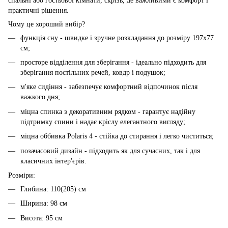
спальні або гостьової кімнати, скрізь, де важливими є комфорт і
практичні рішення.
Чому це хороший вибір?
функція сну - швидке і зручне розкладання до розміру 197x77
см;
просторе відділення для зберігання - ідеально підходить для
зберігання постільних речей, ковдр і подушок;
м'яке сидіння - забезпечує комфортний відпочинок після
важкого дня;
міцна спинка з декоративним рядком - гарантує надійну
підтримку спини і надає кріслу елегантного вигляду;
міцна оббивка Polaris 4 - стійка до стирання і легко чиститься;
позачасовий дизайн - підходить як для сучасних, так і для
класичних інтер'єрів.
Розміри:
Глибина: 110(205) см
Ширина: 98 см
Висота: 95 см