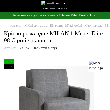
Безкоштовна доставка брендів Intarsio Vetro Prestol Jurek
Каталог
Меблі для дому
Вітальня
М'які меблі
М'які крісла
М'я
Крісло розкладне MILAN 1 Mebel Elite
98 Сірий / тканина
Артикул:
BR1892
Написати відгук
3
3