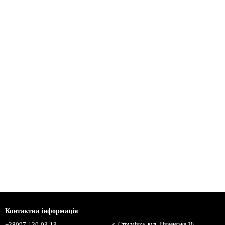
Контактна інформація
+38097-130-03-13
с. Струмівка, вул. Рівненська 18