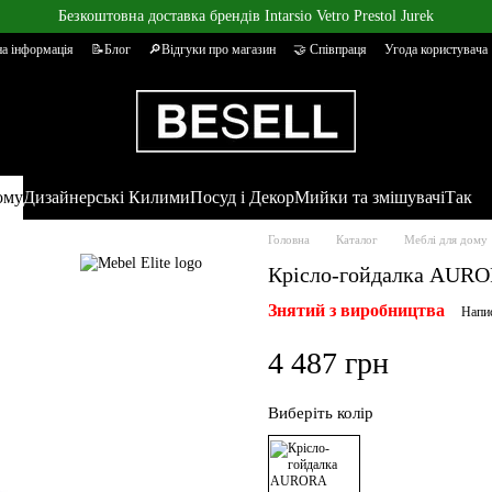
Безкоштовна доставка брендів Intarsio Vetro Prestol Jurek
а інформація
📝Блог
🔎Відгуки про магазин
🤝 Співпраця
Угода користувача
ому
Дизайнерські Килими
Посуд і Декор
Мийки та змішувачі
Так
Головна
Каталог
Меблі для дому
Крісло-гойдалка AUROR
Знятий з виробництва
Напис
4 487 грн
Виберіть колір