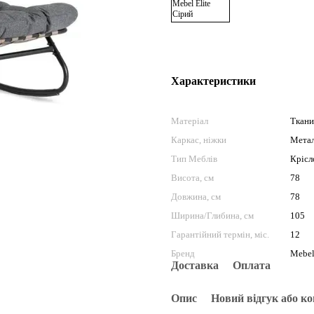
Характеристики
Матеріал
Ткани
Каркас, ніжки
Мета
Тип Меблів
Крісл
Висота, см
78
Довжина, см
78
Ширина/Глибина, см
105
Гарантійний термін, міс.
12
Бренд
Mebel
Доставка
Оплата
Опис
Новий відгук або к