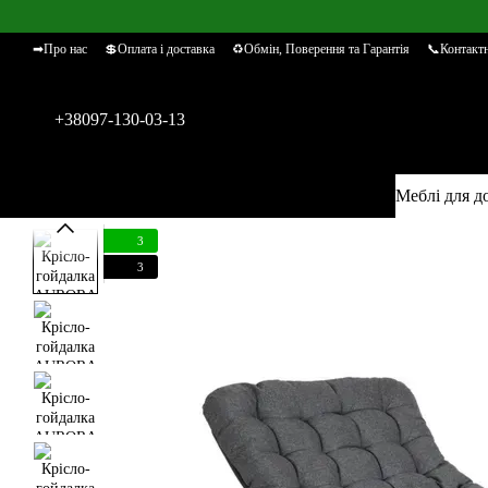
Перейти к основному контенту
➡Про нас
💲Оплата і доставка
♻Обмін, Поверення та Гарантія
📞Контактн
+38097-130-03-13
Меблі для д
3
3