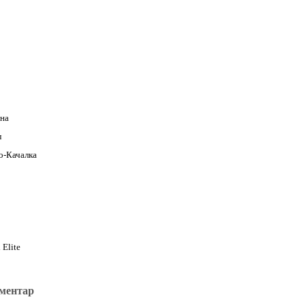
на
л
о-Качалка
 Elite
оментар