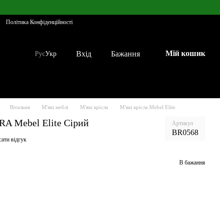
Політика Конфіденційності
Мій кошик
Вхід
Бажання
Рус
Укр
Вітальня
М'які меблі
М'які крісла
М'які крісла Mebel Elite
A Mebel Elite Сірий
Артикул
BR0568
ати відгук
В бажання