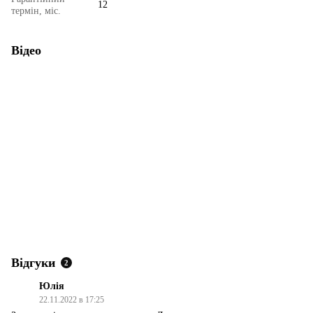
12
термін, міс.
Відео
Відгуки
2
Юлія
22.11.2022 в 17:25