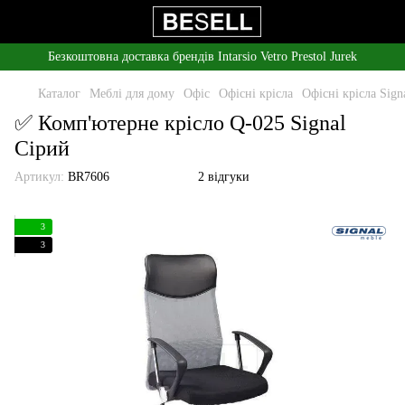
Безкоштовна доставка брендів Intarsio Vetro Prestol Jurek
Каталог
Меблі для дому
Офіс
Офісні крісла
Офісні крісла Sign
✅ Комп'ютерне крісло Q-025 Signal
Сірий
Артикул:
BR7606
2 відгуки
3
3