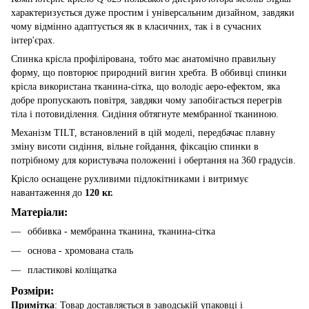
характеризується дуже простим і універсальним дизайном, завдяки
чому відмінно адаптується як в класичних, так і в сучасних
інтер'єрах.
Спинка крісла профілірована, тобто має анатомічно правильну
форму, що повторює природний вигин хребта. В оббивці спинки
крісла використана тканина-сітка, що володіє аеро-ефектом, яка
добре пропускають повітря, завдяки чому запобігається перегрів
тіла і потовиділення. Сидіння обтягнуте мембранної тканиною.
Механізм TILT, встановлений в цій моделі, передбачає плавну
зміну висоти сидіння, вільне гойдання, фіксацію спинки в
потрібному для користувача положенні і обертання на 360 градусів.
Крісло оснащене рухливими підлокітниками і витримує
навантаження до
120 кг.
Матеріали:
оббивка - мембранна тканина, тканина-сітка
основа - хромована сталь
пластикові коліщатка
Розміри:
Примітка
: Товар доставляється в заводській упаковці і