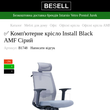
Безкоштовна доставка брендів Intarsio Vetro Prestol Jurek
Каталог
Меблі для дому
Офіс
Офісні крісла
Офісні крісла AM
✅ Комп'ютерне крісло Install Black
AMF Сірий
Артикул:
B1748
Написати відгук
−2%
3
3