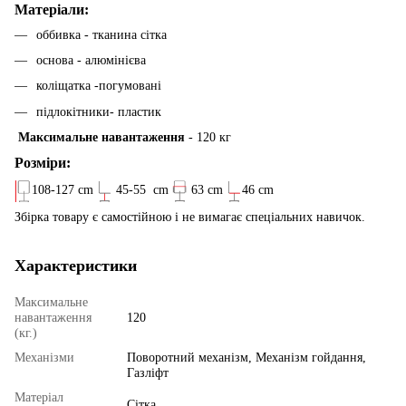
Матеріали:
оббивка - тканина сітка
основа - алюмінієва
коліщатка -погумовані
підлокітники- пластик
Максимальне навантаження
- 120 кг
Розміри:
108-127 cm
45-55 cm
63 cm
46 cm
Збірка товару є самостійною і не вимагає спеціальних навичок.
Характеристики
Максимальне
навантаження
120
(кг.)
Механізми
Поворотний механізм, Механізм гойдання,
Газліфт
Матеріал
Сітка