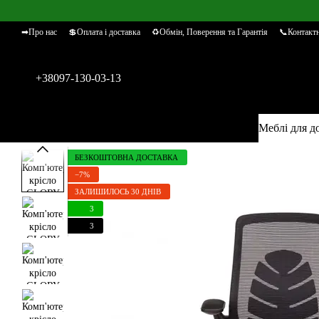
Перейти к основному контенту
➡Про нас
💲Оплата і доставка
♻Обмін, Поверення та Гарантія
📞Контактн
+38097-130-03-13
Меблі для д
БЕЗКОШТОВНА ДОСТАВКА
−7%
ЗАЛИШИЛОСЬ 30 ДНІВ
3
3