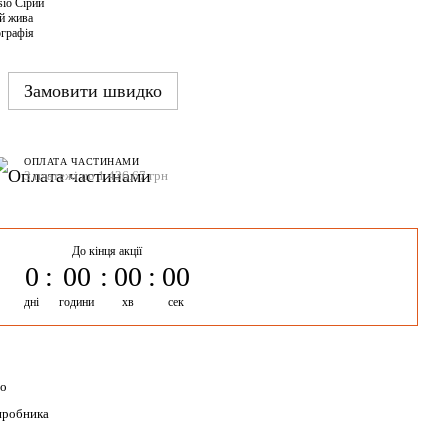
Замовити швидко
ОПЛАТА ЧАСТИНАМИ
3 платежі по 1 436.67 грн
До кінця акції
0
00
00
00
дні
години
хв
сек
io
иробника