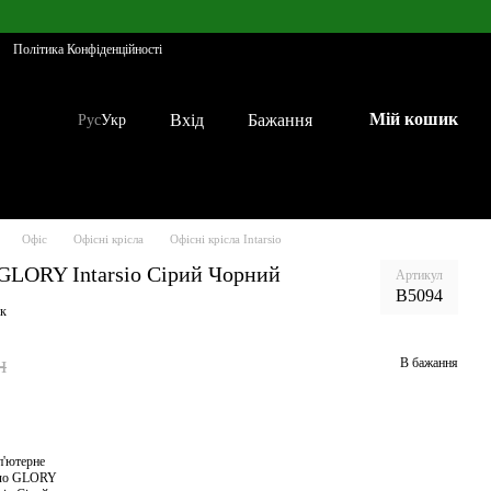
Політика Конфіденційності
Мій кошик
Вхід
Бажання
Рус
Укр
Офіс
Офісні крісла
Офісні крісла Intarsio
GLORY Intarsio Сірий Чорний
Артикул
B5094
ук
н
В бажання