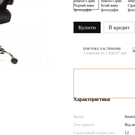
Купити
В кредит
ПОКУПКА ЧАСТИНАМИ
3 платежі по 1 436.67 грн
Характеристики
Бренд
Intars
Тип гарантії
Від в
Гарантійний термін, міс.
12