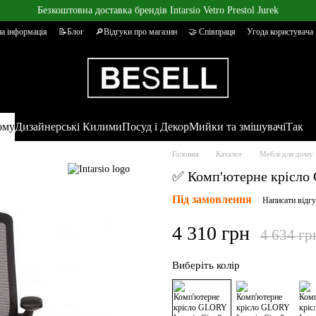
Безкоштовна доставка брендів Intarsio Vetro Prestol Jurek
а інформація
📝Блог
🔎Відгуки про магазин
🤝 Співпраця
Угода користувача
ому
Дизайнерські Килими
Посуд і Декор
Мийки та змішувачі
Так
Головна
Каталог
Меблі для дому
✅ Комп'ютерне крісло 
Під замовлення
Написати відг
4 310 грн
4 634 гр
Виберіть колір