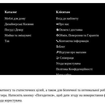
Каталог
Клієнтам
Меблі для дому
Вхід до кабінету
Дизайнерські Килими
➡Про нас
Посуд і Декор
💲Оплата і доставка
Мийки та змішувачі
♻Обмін, Поверення та Гарантія
Так
📞Контактна інформація
📝Блог
🔎Відгуки про магазин
🤝 Співпраця
Угода користувача
Політика Конфіденційності
Мапа сайту
Ми в соцмережах
кетингу та статистичних цілей, а також для безпечної та оптимальної роб
зера. Натисніть кнопку «Погодитися», щоб дати згоду на використання ф
ода користувача
.