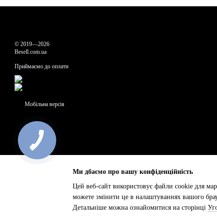
© 2019—2026
Besell.com.ua
Приймаємо до оплати
Мобільна версія
Ми дбаємо про вашу конфіденційність
Цей веб-сайт використовує файли cookie для мар
можете змінити це в налаштуваннях вашого брау
Інтернет-магазин створений з Хорошоп
Детальніше можна ознайомитися на сторінці
Уг