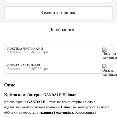
Замовити швидко
До обраного
ПОКУПКА ЧАСТИНАМИ
3 платежі по 2 467.33 грн
ОПЛАТА ЧАСТИНАМИ
3 платежі по 2 467.33 грн
Опис
Крісло комп'ютерне
Нalmar
GANDALF
Крісло офісне
GANDALF
- стильне комп'ютерне крісло з
підлокітниками польської компанії Halmar на коліщатках. В якості
оббивки використана
тканина і еко-шкіра
. Хрестовина і