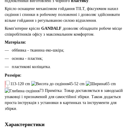
підлокітники виготовлені з чорного
пластику
.
Крісло оснащене механізмом гойдання TILT, фіксуючим нахил
сидіння і спинки в робочому положенні і дозволяє здійснювати
вільне гойдання з регульованою силою відхилення.
Комп'ютерне крісло
GANDALF
дозволяє обладнати робоче місце
співробітників офісу з максимальним комфортом.
Матеріали:
оббивка - тканина еко-шкіра;
основа - пластик;
пластикові коліщатка.
Розміри:
113-120 cm
45-52 cm
65 cm
73 Примітка: Товар доставляється в заводській
упаковці і призначений для самостійної збірки. Також додається
проста інструкція з установки в картинках та інструменти для
збірки.
Характеристики