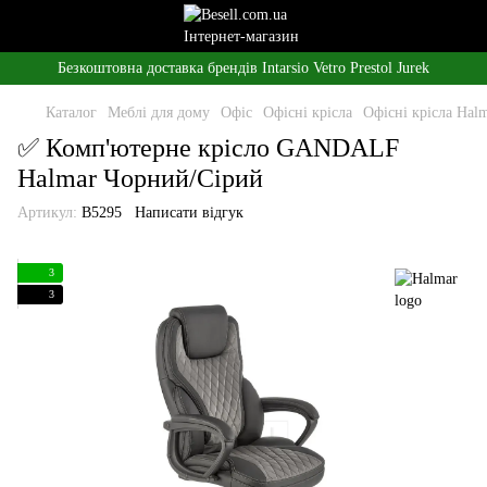
Безкоштовна доставка брендів Intarsio Vetro Prestol Jurek
Каталог
Меблі для дому
Офіс
Офісні крісла
Офісні крісла Hal
✅ Комп'ютерне крісло GANDALF
Halmar Чорний/Сірий
Артикул:
B5295
Написати відгук
3
3