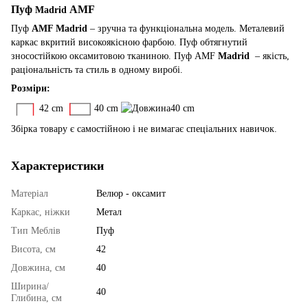
Пуф
AMF
Madrid
Пуф
AMF Madrid
– зручна та функціональна модель. Металевий
каркас вкритий високоякісною фарбою. Пуф обтягнутий
зносостійкою оксамитовою тканиною. Пуф AMF
Madrid
– якість,
раціональність та стиль в одному виробі.
Розміри:
42 cm
40 cm
40 cm
Збірка товару є самостійною і не вимагає спеціальних навичок.
Характеристики
Матеріал
Велюр - оксамит
Каркас, ніжки
Метал
Тип Меблів
Пуф
Висота, см
42
Довжина, см
40
Ширина/
40
Глибина, см