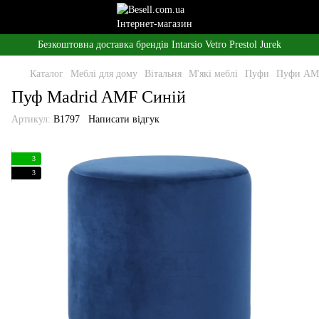
Безкоштовна доставка брендів Intarsio Vetro Prestol Jurek
Каталог
Меблі для дому
Вітальня
М'які меблі
Пуфи
Пуфи AM
Пуф Madrid AMF Синій
Артикул:
B1797
Написати відгук
3
3