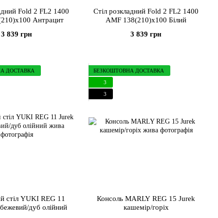
 2 FL2 1400
Стіл розкладний Fold 2 FL2 1400
210)x100 Антрацит
AMF 138(210)x100 Білий
3 839 грн
3 839 грн
А ДОСТАВКА
БЕЗКОШТОВНА ДОСТАВКА
3
3
й стіл YUKI REG 11
Консоль MARLY REG 15 Jurek
-бежевий/дуб олійний
кашемір/горіх