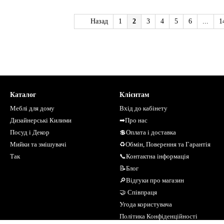
Назад
1
2
3
4
5
6
...
1
Каталог
Клієнтам
Меблі для дому
Вхід до кабінету
Дизайнерські Килими
➡Про нас
Посуд і Декор
💲Оплата і доставка
Мийки та змішувачі
♻Обмін, Поверення та Гарантія
Так
📞Контактна інформація
📝Блог
🔎Відгуки про магазин
🤝 Співпраця
Угода користувача
Політика Конфіденційності