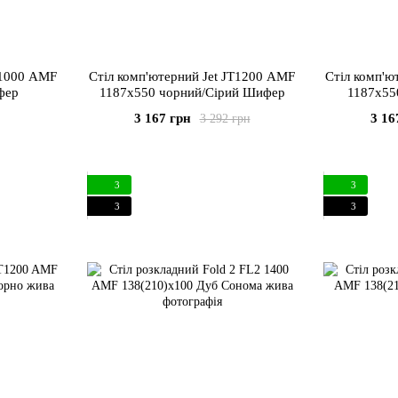
L1000 AMF
Стіл комп'ютерний Jet JT1200 AMF
Стіл комп'ю
фер
1187х550 чорний/Сірий Шифер
1187х55
3 167 грн
3 16
3 292 грн
3
3
3
3