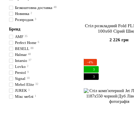
Безкоштовна доставка
48
Новинка
2
Розпродаж
3
Стіл розкладний Fold F
Бренд
100x60 Сірий Ши
AMF
35
2 226 грн
Perfect Home
6
BESELL
88
Halmar
48
Intarsio
37
−4%
Lovko
2
3
Prestol
9
3
Signal
18
Mebel Elite
32
JUREK
3
Мікс меблі
1