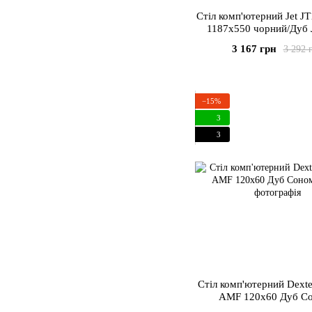
Стіл комп'ютерний Jet 
1187х550 чорний/Дуб 
3 167 грн
3 292 
−15%
3
3
Стіл комп'ютерний Dext
AMF 120x60 Дуб С