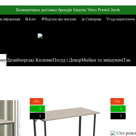
Безкоштовна доставка брендів Intarsio Vetro Prestol Jurek
а інформація
📝Блог
🔎Відгуки про магазин
🤝 Співпраця
Угода користувача
ому
Дизайнерські Килими
Посуд і Декор
Мийки та змішувачі
Так
−5%
−5%
3
3
3
3