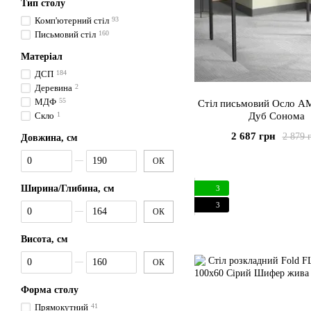
Тип столу
Комп'ютерний стіл
93
Письмовий стіл
160
Матеріал
ДСП
184
Деревина
2
МДФ
55
Стіл письмовий Осло A
Скло
1
Дуб Сонома
2 687 грн
2 879 
Довжина, см
От Довжина, см
До Довжина, см
ОК
Ширина/Глибина, см
3
3
От Ширина/Глибина, см
До Ширина/Глибина, см
ОК
Висота, см
От Висота, см
До Висота, см
ОК
Форма столу
Прямокутний
41