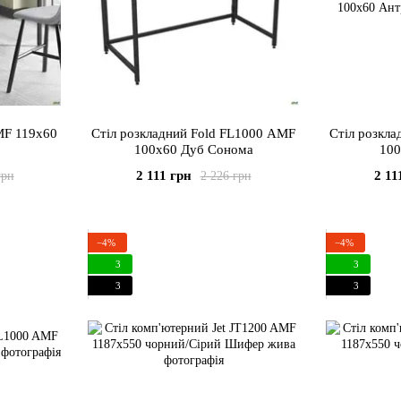
MF 119x60
Стіл розкладний Fold FL1000 AMF
Стіл розкл
100x60 Дуб Сонома
100
2 111 грн
2 11
грн
2 226 грн
−4%
−4%
3
3
3
3