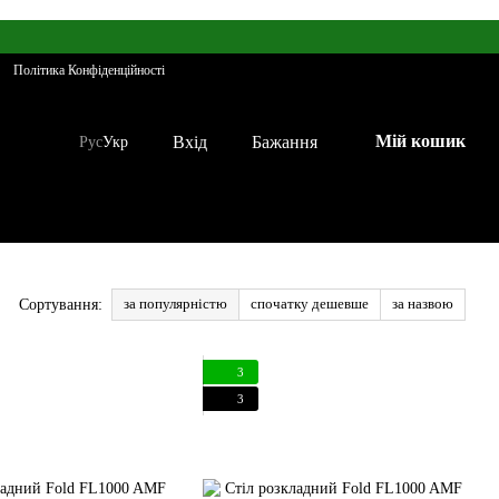
Політика Конфіденційності
Мій кошик
Вхід
Бажання
Рус
Укр
за популярністю
спочатку дешевше
за назвою
Сортування:
3
3