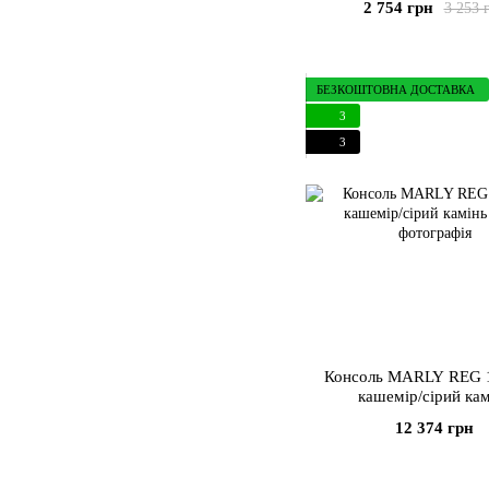
2 754 грн
3 253 
БЕЗКОШТОВНА ДОСТАВКА
3
3
Консоль MARLY REG 1
кашемір/сірий кам
12 374 грн