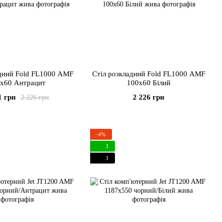
адний Fold FL1000 AMF
Стіл розкладний Fold FL1000 AMF
x60 Антрацит
100x60 Білий
1 грн
2 226 грн
2 226 грн
−4%
3
3