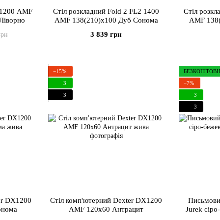
JT1200 AMF
Стіл розкладний Fold 2 FL2 1400
Стіл розкладний Fold
Ліворно
AMF 138(210)x100 Дуб Сонома
AMF 138(
3 839 грн
грн
−15%
БЕЗКОШТОВН
3
−7%
3
3
3
er DX1200
Стіл комп'ютерний Dexter DX1200
Письмови
онома
AMF 120x60 Антрацит
Jurek сіро