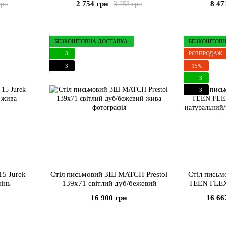
2 754 грн
8 47
грн
3 253 грн
БЕЗКОШТОВНА ДОСТАВКА
БЕЗКОШТОВН
3
РОЗПРОДАЖ
3
−15%
3
3
5 Jurek
Стіл письмовий 3Ш MATCH Prestol
Стіл письм
інь
139х71 світлий дуб/бежевий
TEEN FLEX 
нату
16 900 грн
16 66