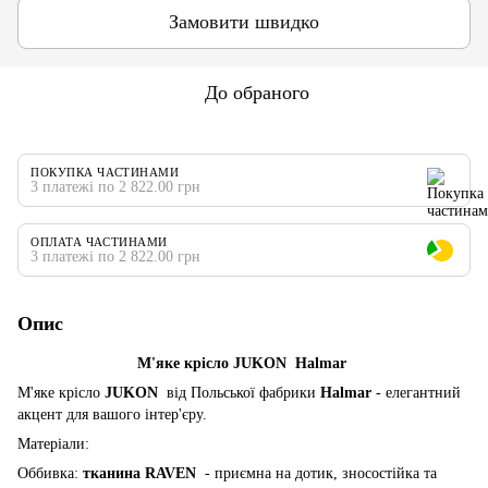
Замовити швидко
До обраного
ПОКУПКА ЧАСТИНАМИ
3 платежі по 2 822.00 грн
ОПЛАТА ЧАСТИНАМИ
3 платежі по 2 822.00 грн
Опис
М'яке крісло JUKON Halmar
М'яке крісло
JUKON
від Польської фабрики
Halmar
- елегантний
акцент для вашого інтер'єру.
Матеріали:
Оббивка:
тканина RAVEN
- приємна на дотик, зносостійка та