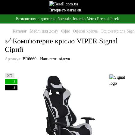
Безкоштовна доставка брендів Intarsio Vetro Prestol Jurek
Каталог
Меблі для дому
Офіс
Офісні крісла
Офісні крісла Sign
✅ Комп'ютерне крісло VIPER Signal
Сірий
Артикул:
BR6660
Написати відгук
ХІТ
3
3