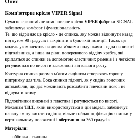
Опис
Комп'ютерне крісло VIPER Signal
Сучасне ергономічне комп'ютерне крісло
VIPER
фабрики SIGNAL
забезпечує комфорт і функціональність.
Те, що відрізняє це крісло - це спинка, яку можна відкинути назад
під кутом 90 градусів і закріпити в будь-якій позиції. Також ця
модель укомплектована двома м'якими подушками - одна на висоті
підголівника, а інша на рівні поперекового відділу хребта, які
кріпляться до спинки за допомогою еластичних ременів і з легкістю
регулюються по висоті в залежності від вашого росту.
Контурна спинка разом з м'яким сидінням створюють хорошу
підтримку для тіла. Бока спинки підняті, як у сидінь гоночних
автомобілів, що дає можливість розслабити плечовий пояс і не
відчувати втому.
Підлокітники виконані з пластика і регулюються по висоті.
Механізм
TILT
, який використовується в цій моделі, забезпечує
плавну зміну висоти сидіння, вільне гойдання, фіксацію спинки у
вертикальному положенні і
обертання
на 360 градусів.
Матеріали:
оббивка - тканина