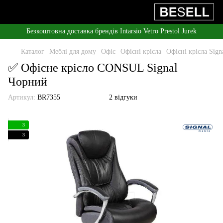
Безкоштовна доставка брендів Intarsio Vetro Prestol Jurek
Каталог
Меблі для дому
Офіс
Офісні крісла
Офісні крісла Sign
✅ Офісне крісло CONSUL Signal
Чорний
Артикул:
BR7355
2 відгуки
3
3