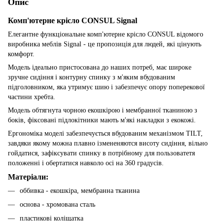
Опис
Комп'ютерне крісло CONSUL Signal
Елегантне функціональне комп'ютерне крісло CONSUL відомого
виробника меблів Signal - це пропозиція для людей, які цінують
комфорт.
Модель ідеально пристосована до наших потреб, має широке
зручне сидіння і контурну спинку з м'яким вбудованим
підголовником, яка утримує шию і забезпечує опору поперекової
частини хребта.
Модель обтягнута чорною екошкірою і мембранної тканиною з
боків, фіксовані підлокітники мають м'які накладки з екокожі.
Ергономіка моделі забезпечується вбудованим механізмом TILT,
завдяки якому можна плавно ізмененяются висоту сидіння, вільно
гойдатися, зафіксувати спинку в потрібному для пользоватетя
положенні і обертатися навколо осі на 360 градусів.
Матеріали:
оббивка - екошкіра, мембранна тканина
основа - хромована сталь
пластикові коліщатка