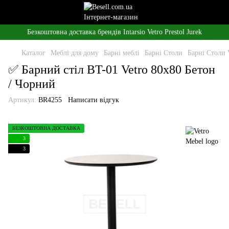
Безкоштовна доставка брендів Intarsio Vetro Prestol Jurek
Каталог
Меблі для дому
Барні меблі
Барні Столи
Барні Столи 
✅ Барний стіл BT-01 Vetro 80x80 Бетон
/ Чорний
Артикул:
BR4255
Написати відгук
БЕЗКОШТОВНА ДОСТАВКА
3
3