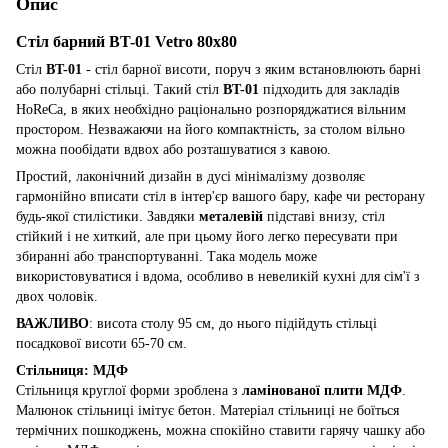
Опис
Стіл барний BT-01 Vetro 80x80
Стіл
BT-01
- стіл барної висоти, поруч з яким встановлюють барні
або полубарні стільці. Такий стіл
BT-01
підходить для закладів
HoReCa, в яких необхідно раціонально розпоряджатися вільним
простором. Незважаючи на його компактність, за столом вільно
можна пообідати вдвох або розташуватися з кавою.
Простий, лаконічний дизайн в дусі мінімалізму дозволяє
гармонійно вписати стіл в інтер'єр вашого бару, кафе чи ресторану
будь-якої стилістики. Завдяки
металевій
підставі внизу, стіл
стійкий і не хиткий, але при цьому його легко пересувати при
збиранні або транспортуванні. Така модель може
використовуватися і вдома, особливо в невеликій кухні для сім'ї з
двох чоловік.
ВАЖЛИВО
: висота столу 95 см, до нього підійдуть стільці
посадкової висоти 65-70 см.
Стільниця: МДФ
Стільниця круглої форми зроблена з
ламінованої плити МДФ
.
Малюнок стільниці імітує бетон. Матеріал стільниці не боїться
термічних пошкоджень, можна спокійно ставити гарячу чашку або