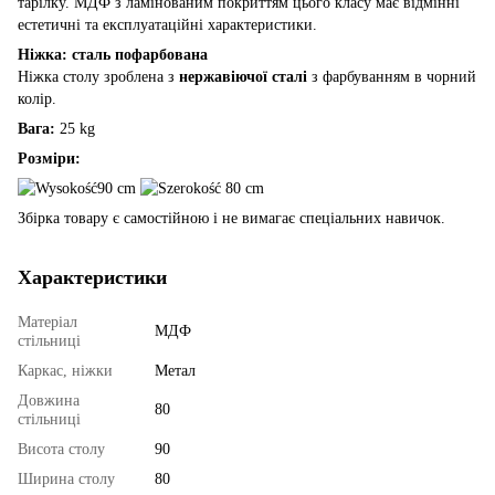
тарілку. МДФ з ламінованим покриттям цього класу має відмінні
естетичні та експлуатаційні характеристики.
Ніжка: сталь пофарбована
Ніжка столу зроблена з
нержавіючої сталі
з фарбуванням в чорний
колір.
Вага:
25 kg
Розміри:
90 cm
80 cm
Збірка товару є самостійною і не вимагає спеціальних навичок.
Характеристики
Матеріал
МДФ
стільниці
Каркас, ніжки
Метал
Довжина
80
стільниці
Висота столу
90
Ширина столу
80