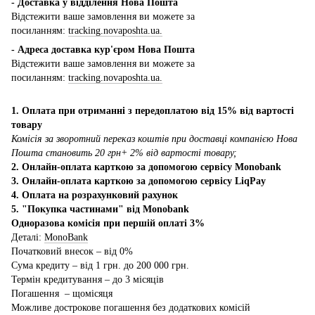
- Доставка у відділення Нова Пошта
Відстежити ваше замовлення ви можете за
посиланням:
tracking.novaposhta.ua.
- Адреса доставка кур'єром Нова Пошта
Відстежити ваше замовлення ви можете за
посиланням:
tracking.novaposhta.ua.
1. Оплата при отриманні з передоплатою від 15% від вартості
товару
Комісія за зворотний переказ коштів при доставці компанією Нова
Пошта становить 20 грн+ 2% від вартості товару;
2. Онлайн-оплата карткою за допомогою сервісу Monobank
3. Онлайн-оплата карткою за допомогою сервісу LiqPay
4. Оплата на розрахунковий рахунок
5. "Покупка частинами" від Monobank
Одноразова комісія при першій оплаті 3%
Деталі:
MonoBank
Початковий внесок – від 0%
Сума кредиту – від 1 грн. до 200 000 грн.
Термін кредитування – до 3 місяців
Погашення – щомісяця
Можливе дострокове погашення без додаткових комісій