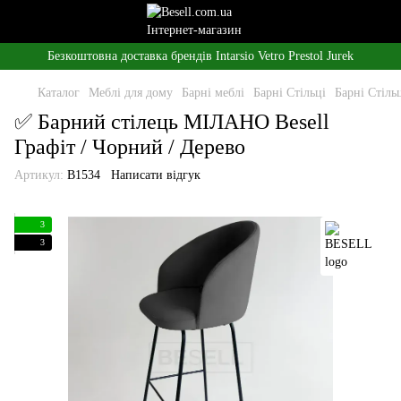
Безкоштовна доставка брендів Intarsio Vetro Prestol Jurek
Каталог
Меблі для дому
Барні меблі
Барні Стільці
Барні Стіл
✅ Барний стілець МІЛАНО Besell
Графіт / Чорний / Дерево
Артикул:
B1534
Написати відгук
3
3