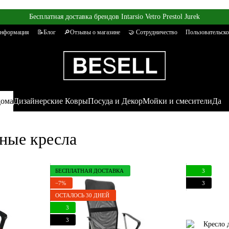
Бесплатная доставка брендов Intarsio Vetro Prestol Jurek
информация
📝Блог
🔎Отзывы о магазине
🤝 Сотрудничество
Пользовательско
дома
Дизайнерские Ковры
Посуда и Декор
Мойки и смесители
Да
ные кресла
БЕСПЛАТНАЯ ДОСТАВКА
3
−7%
3
ОСТАЛОСЬ 30 ДНЕЙ
3
3