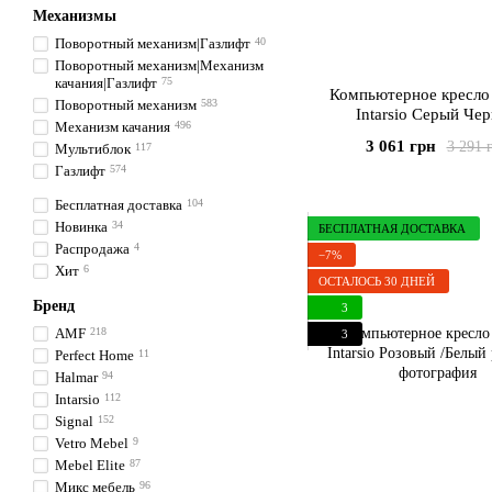
Механизмы
Поворотный механизм|Газлифт
40
Поворотный механизм|Механизм
качания|Газлифт
75
Компьютерное кресл
Поворотный механизм
583
Intarsio Серый Че
Механизм качания
496
3 061 грн
3 291 
Мультиблок
117
Газлифт
574
Бесплатная доставка
104
Новинка
34
БЕСПЛАТНАЯ ДОСТАВКА
Распродажа
4
−7%
Хит
6
ОСТАЛОСЬ 30 ДНЕЙ
Бренд
3
AMF
218
3
Perfect Home
11
Halmar
94
Intarsio
112
Signal
152
Vetro Mebel
9
Mebel Elite
87
Микс мебель
96