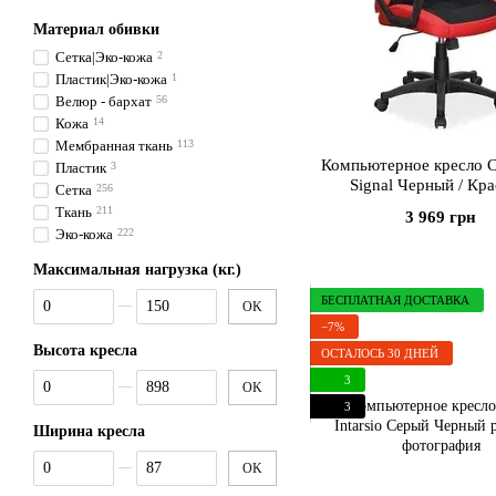
Материал обивки
Сетка|Эко-кожа
2
Пластик|Эко-кожа
1
Велюр - бархат
56
Кожа
14
Мембранная ткань
113
Компьютерное кресло
Пластик
3
Signal Черный / Кр
Сетка
256
Ткань
211
3 969 грн
Эко-кожа
222
Максимальная нагрузка (кг.)
От Максимальная нагрузка (кг.)
До Максимальная нагрузка (кг.)
БЕСПЛАТНАЯ ДОСТАВКА
OK
−7%
Высота кресла
ОСТАЛОСЬ 30 ДНЕЙ
От Высота кресла
До Высота кресла
3
OK
3
Ширина кресла
От Ширина кресла
До Ширина кресла
OK