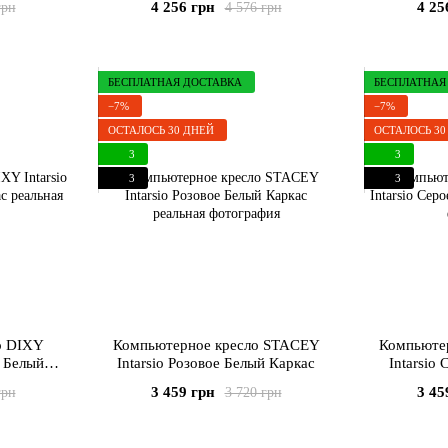
4 256 грн
4 25
грн
4 576 грн
БЕСПЛАТНАЯ ДОСТАВКА
БЕСПЛАТНАЯ
−7%
−7%
ОСТАЛОСЬ 30 ДНЕЙ
ОСТАЛОСЬ 30
3
3
3
3
о DIXY
Компьютерное кресло STACEY
Компьюте
е Белый
Intarsio Розовое Белый Каркас
Intarsio
3 459 грн
3 45
грн
3 720 грн