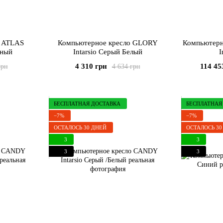
о ATLAS
Компьютерное кресло GLORY
Компьютерно
рный
Intarsio Серый Белый
I
4 310 грн
114 45
грн
4 634 грн
БЕСПЛАТНАЯ ДОСТАВКА
БЕСПЛАТНАЯ
−7%
−7%
ОСТАЛОСЬ 30 ДНЕЙ
ОСТАЛОСЬ 30
3
3
3
3