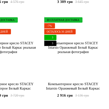
6 грн
3 389 грн
4 576 грн
3 645 грн
 ДОСТАВКА
БЕСПЛАТНАЯ ДОСТАВКА
−7%
 ДНЕЙ
ОСТАЛОСЬ 30 ДНЕЙ
3
3
рное кресло STACEY
Компьютерное кресло STACEY
 Серое Белый Каркас
Intarsio Оранжевый Белый Каркас
9 грн
2 916 грн
3 720 грн
3 136 грн