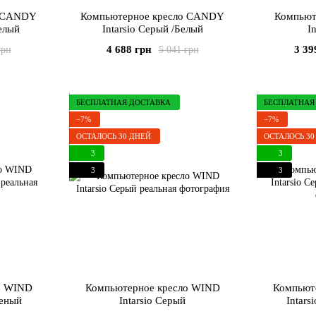
о CANDY
Компьютерное кресло CANDY
Компьют
Белый
Intarsio Серый /Белый
I
4 688 грн
3 39
грн
5 041 грн
БЕСПЛАТНАЯ ДОСТАВКА
БЕСПЛАТНАЯ
−7%
−7%
ОСТАЛОСЬ 30 ДНЕЙ
ОСТАЛОСЬ 30
3
3
3
3
о WIND
Компьютерное кресло WIND
Компьют
леный
Intarsio Серый
Intars