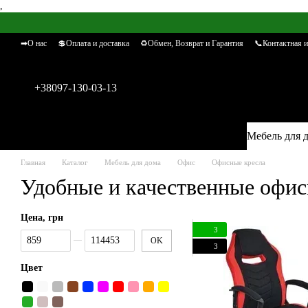
,
Перейти к основному контенту
➡О нас
💲Оплата и доставка
♻Обмен, Возврат и Гарантия
📞Контактная 
+38097-130-03-13
Мебель для 
Главная
Каталог
Мебель для дома
Офис
Офисные кресла
Удобные и качественные офис
Цена, грн
3
От Цена, грн
До Цена, грн
OK
3
Цвет