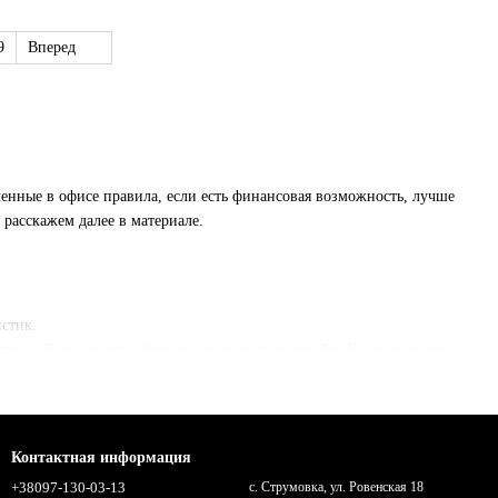
9
Вперед
енные в офисе правила, если есть финансовая возможность, лучше
о расскажем далее в материале.
истик.
дным. В кресле для офиса важен не только дизайн. В нем должны
же желательно иметь возможность изменить, параметр
ть тому, как помещение сможет расположить эту мебель, как
нтирована на человека. Подбор, несомненно, займет определенное
Контактная информация
+38097-130-03-13
с. Струмовка, ул. Ровенская 18