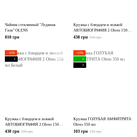
Чайник стеклянный "Ледяная
Кружка с блюдцем и ложкой
Гиза" OLENS
АВТОБИОГРАФИЯ 2 Оlens 150
мл Черный
810 грн
438 грн
516 грн
−15%
−15%
3
3
3
Кружка с блюдцем и ложкой
Кружка ГОЛУБАЯ АМФИТРИТА
АВТОБИОГРАФИЯ 2 Оlens 150
Olens 350 мл
мл Белый
438 грн
103 грн
516 грн
122 грн