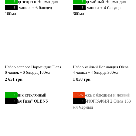
3
3
3
3
Набор эспресо Нормандия Olens
Набор чайный Нормандия Olens
6 чашок + 6 блюдец 100мл
4 чашки + 4 блюдца 300мл
2 651 грн
1 858 грн
3
−15%
3
3