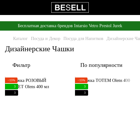
,
Бесплатная доставка брендов Intarsio Vetro Prestol Jurek
Каталог
Посуда и Декор
Посуда для Напитков
Дизайнерские Ч
Дизайнерские Чашки
Фильтр
По популярности
−15%
−15%
3
3
3
3