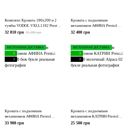
Комплект Кровать 180х200 и 2
Кровать с подъемным
тумбы VODOL VXLL1182 Prestol
механизмом АФИНА Prestol
Беж
160х200 беж букле
32 810 грн
32 400 грн
35 280 грн
БЕСПЛАТНАЯ ДОСТАВКА
БЕСПЛАТНАЯ ДОСТАВКА
3
3
3
3
Кровать с подъемным
Кровать с подъемным
механизмом АФИНА Prestol
механизмом КАТРИН Prestol
180х200 беж букле
160х200 молочный Alpaca 02
33 900 грн
25 500 грн
букле