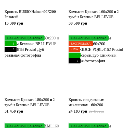
Кровать RUSSO Halmar 90X200
Комплект Кровать 160х200 и 2
Розовый
тумбы Беллвью BELLEVUE
BLQL161B Prestol Дуб
13 300 грн
30 500 грн
БЕСПЛАТНАЯ ДОСТАВКА
БЕСПЛАТНАЯ ДОСТАВКА
3
РАСПРОДАЖА
3
−15%
3
3
Комплект Кровать 180х200 и 2
Кровать с подъемным
тумбы Беллвью BELLEVUE
механизмом 160х200
BLQL181B Prestol Дуб
PENKRIDGE PQRL4162 Prestol
31 450 грн
24 183 грн
28 450 грн
светло-серый/дуб глиняный
БЕСПЛАТНАЯ ДОСТАВКА
БЕСПЛАТНАЯ ДОСТАВКА