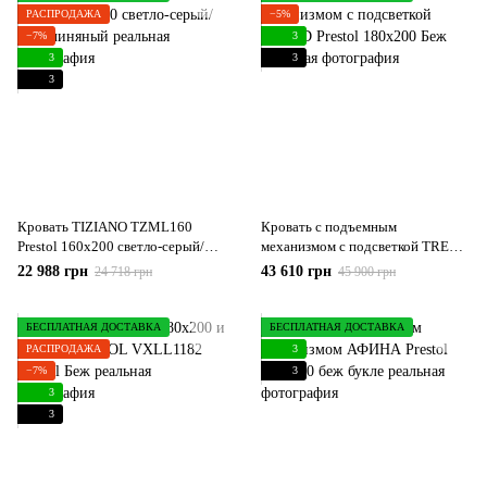
РАСПРОДАЖА
−5%
−7%
3
3
3
3
Кровать TIZIANO TZML160
Кровать с подъемным
Prestol 160х200 светло-серый/
механизмом с подсветкой TREND
дуб глиняный
Prestol 180х200 Беж
22 988 грн
43 610 грн
24 718 грн
45 900 грн
БЕСПЛАТНАЯ ДОСТАВКА
БЕСПЛАТНАЯ ДОСТАВКА
РАСПРОДАЖА
3
−7%
3
3
3