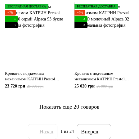
БЕСПЛАТНАЯ ДОСТАВКА
БЕСПЛАТНАЯ ДОСТАВКА
−7%
−7%
3
3
3
3
Кровать с подъемным
Кровать с подъемным
механизмом КАТРИН Prestol
механизмом КАТРИН Prestol
160х200 серый Alpaca 93 букле
180х200 молочный Alpaca 02
23 720 грн
25 020 грн
25 500 грн
26 900 грн
букле
Показать еще 20 товаров
Назад
Вперед
1
из 24