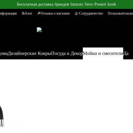
Бесплатная доставка брендов Intarsio Vetro Prestol Jurek
информация
📝Блог
🔎Отзывы о магазине
🤝 Сотрудничество
Пользовательско
дома
Дизайнерские Ковры
Посуда и Декор
Мойки и смесители
Да