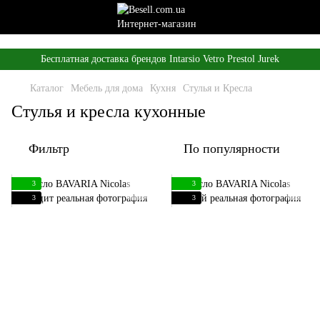
,
Бесплатная доставка брендов Intarsio Vetro Prestol Jurek
Каталог
Мебель для дома
Кухня
Стулья и Кресла
Стулья и кресла кухонные
Фильтр
По популярности
3
3
3
3