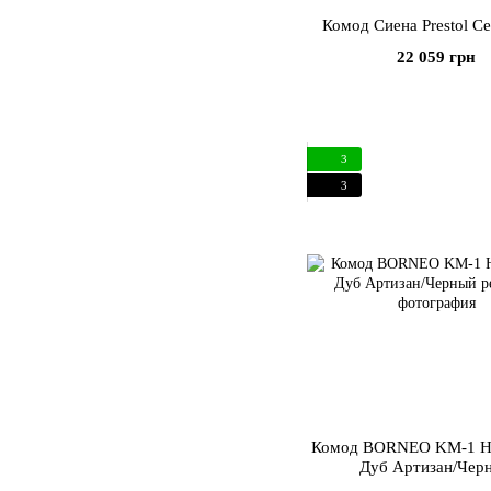
Комод Сиена Prestol С
22 059 грн
3
3
Комод BORNEO KM-1 Ha
Дуб Артизан/Чер