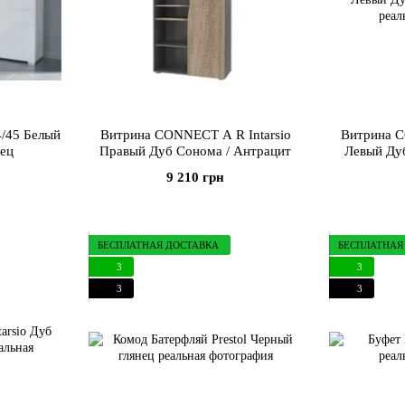
/45 Белый
Витрина CONNECT A R Intarsio
Витрина C
нец
Правый Дуб Сонома / Антрацит
Левый Ду
9 210 грн
БЕСПЛАТНАЯ ДОСТАВКА
БЕСПЛАТНАЯ
3
3
3
3