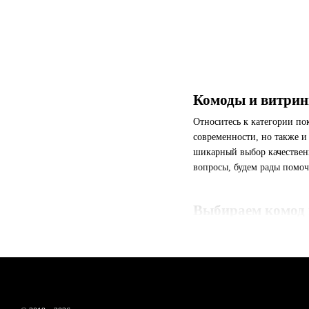
Комоды и витрин
Относитесь к категории по
современности, но также и
шикарный выбор качественн
вопросы, будем рады помоч
Выбираем комод 
Комоды пристенные у нас п
Комоды для желающих 
Комоды для ценителей 
можно подобрать вариа
вместительных комодах