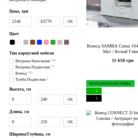
Цена, грн
От Цена, грн
До Цена, грн
OK
Цвет
Комод SAMBA Cama 164
Мат / Белый Гля
Тип корпусной мебели
11 658 грн
Витрина Напольная
129
Витрина Подвесная
72
Комод
265
Тумба Подвесная
6
БЕСПЛАТНАЯ ДОСТАВКА
Высота, см
3
От Высота, см
До Высота, см
3
OK
Длина, см
От Длина, см
До Длина, см
OK
Ширина/Глубина, см