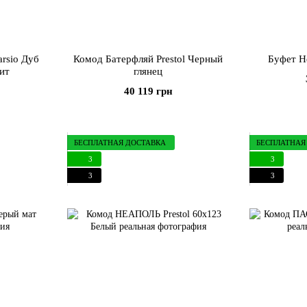
rsio Дуб
Комод Батерфляй Prestol Черный
Буфет Не
ит
глянец
40 119 грн
БЕСПЛАТНАЯ ДОСТАВКА
БЕСПЛАТНАЯ
3
3
3
3