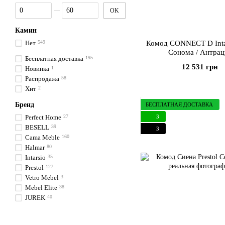
От Ширина/Глубина, см
До Ширина/Глубина, см
OK
Камин
Нет
549
Комод CONNECT D Inta
Сонома / Антрац
Бесплатная доставка
195
12 531 грн
Новинка
1
Распродажа
58
Хит
2
Бренд
БЕСПЛАТНАЯ ДОСТАВКА
3
Perfect Home
27
BESELL
39
3
Cama Meble
160
Halmar
80
Intarsio
35
Prestol
127
Vetro Mebel
3
Mebel Elite
38
JUREK
40