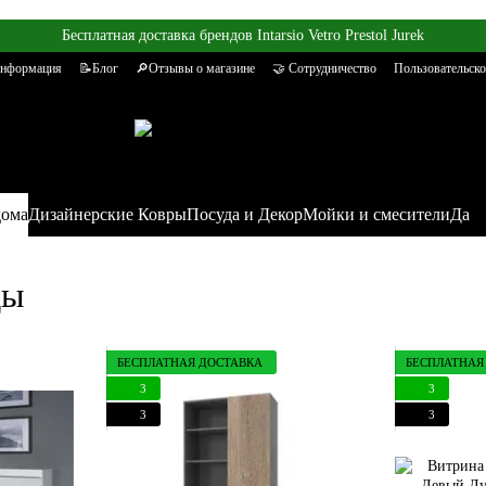
Бесплатная доставка брендов Intarsio Vetro Prestol Jurek
информация
📝Блог
🔎Отзывы о магазине
🤝 Сотрудничество
Пользовательско
дома
Дизайнерские Ковры
Посуда и Декор
Мойки и смесители
Да
ды
БЕСПЛАТНАЯ ДОСТАВКА
БЕСПЛАТНАЯ
3
3
3
3