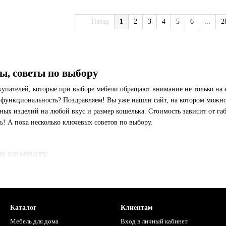
Назад
1
2
3
4
5
6
...
2
ы, советы по выбору
купателей, которые при выборе мебели обращают внимание не только на 
 функциональность? Поздравляем! Вы уже нашли сайт, на котором можно
ых изделий на любой вкус и размер кошелька. Стоимость зависит от габ
ь! А пока несколько ключевых советов по выбору.
в комнату
редставлены в широком ассортименте. Покупателям предлагаем:
сделать акцент на своей индивидуальности. Модели выполнены в совре
классики. Много лаконичных моделей цвета венге, дуб, слива. Есть стро
Каталог
Клиентам
нт и под малогабаритное помещение. Много ящиков и полок с разными 
Мебель для дома
Вход в личный кабинет
.