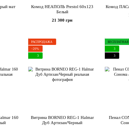
ерый мат
Комод НЕАПОЛЬ Prestol 60х123
Комод ПАСА
Белый
21 300 грн
РАСПРОДАЖА
БЕСПЛАТНАЯ
−20%
3
3
3
lmar 160
Витрина BORNEO REG-1 Halmar
Пенал CON
ный
Дуб Артизан/Черный
Сон