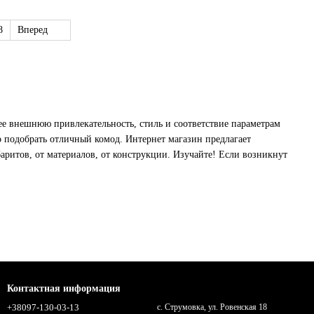
8
Вперед
ее внешнюю привлекательность, стиль и соответствие параметрам
 подобрать отличный комод. Интернет магазин предлагает
аритов, от материалов, от конструкции. Изучайте! Если возникнут
менном неповторимом дизайне.
гие черный, белый и коричневый. Обычно, такой комод удлинен, но
Контактная информация
отделениями под разные вещи предусмотрены в этих, традиционно,
+38097-130-03-13
с. Струмовка, ул. Ровенская 18