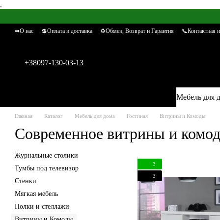
,
Перейти к основному контенту
➡О нас
💲Оплата и доставка
♻Обмен, Возврат и Гарантия
📞Контактная 
+38097-130-03-13
Мебель для 
Главная
Каталог
Мебель для дома
Гостиная
Витрины и Комоды
Современное витрины и комо
Журнальные столики
3
Тумбы под телевизор
3
Стенки
Мягкая мебель
Полки и стеллажи
Витрины и Комоды