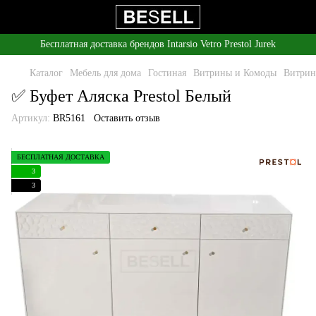
Бесплатная доставка брендов Intarsio Vetro Prestol Jurek
Каталог
Мебель для дома
Гостиная
Витрины и Комоды
Витрин
✅ Буфет Аляска Prestol Белый
Артикул:
BR5161
Оставить отзыв
БЕСПЛАТНАЯ ДОСТАВКА
3
3