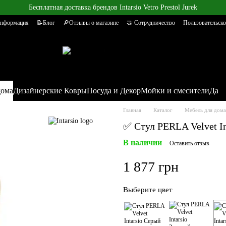
Бесплатная доставка брендов Intarsio Vetro Prestol Jurek
информация
📝Блог
🔎Отзывы о магазине
🤝 Сотрудничество
Пользовательско
дома
Дизайнерские Ковры
Посуда и Декор
Мойки и смесители
Да
Главная
Каталог
Мебель для дома
✅ Стул PERLA Velvet In
В наличии
Оставить отзыв
1 877 грн
Выберите цвет