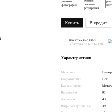
Купить
В кредит
ПОКУПКА ЧАСТЯМИ
3 платежа по 625.67 грн
Характеристики
Материал
Велюр 
Подлокотники
Нет
Каркас, ножки
Метал
Высота, см
91
Длина, см
43
Ширина/Глубина, см
39