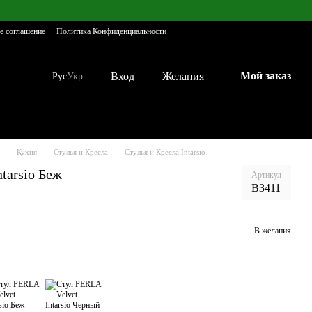
е соглашение
Политика Конфиденциальности
Мой заказ
Вход
Желания
Рус
Укр
Кухня
Стулья и Кресла
Стулья и Кресла Intarsio
tarsio Беж
Артикул
B3411
В желания