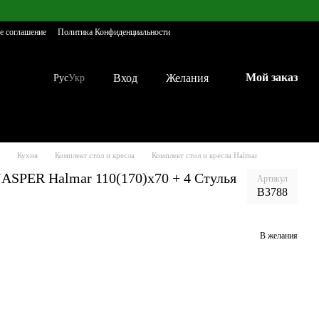
е соглашение
Политика Конфиденциальности
Мой заказ
Вход
Желания
Рус
Укр
Кухня
Комплект стол и кресла
Комплект стол и кресла Halmar
ASPER Halmar 110(170)х70 + 4 Стулья
Артикул
B3788
В желания