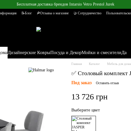
Бесплатная доставка брендов Intarsio Vetro Prestol Jurek
информация
📝Блог
🔎Отзывы о магазине
🤝 Сотрудничество
Пользовательско
дома
Дизайнерские Ковры
Посуда и Декор
Мойки и смесители
Да
Главная
Каталог
Мебель для дома
✅ Столовый комплект J
Под заказ
Оставить отзыв
13 726 грн
Выберите цвет