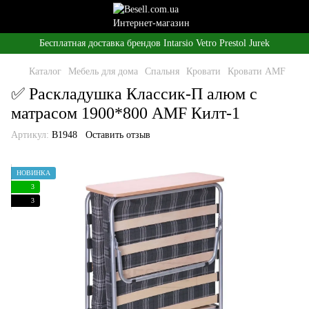
Бесплатная доставка брендов Intarsio Vetro Prestol Jurek
Каталог
Мебель для дома
Спальня
Кровати
Кровати AMF
✅ Раскладушка Классик-П алюм с
матрасом 1900*800 AMF Килт-1
Артикул:
B1948
Оставить отзыв
НОВИНКА
3
3