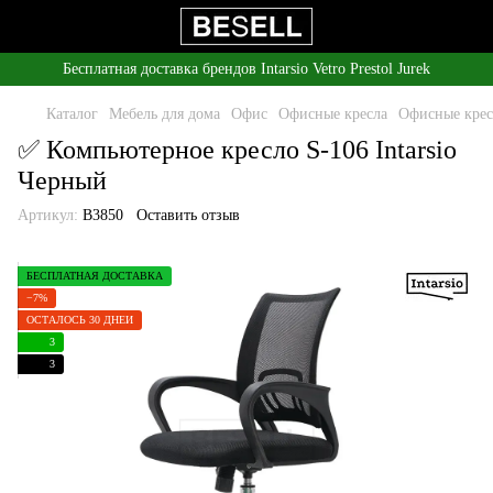
Бесплатная доставка брендов Intarsio Vetro Prestol Jurek
Каталог
Мебель для дома
Офис
Офисные кресла
Офисные кресл
✅ Компьютерное кресло S-106 Intarsio
Черный
Артикул:
B3850
Оставить отзыв
БЕСПЛАТНАЯ ДОСТАВКА
−7%
ОСТАЛОСЬ 30 ДНЕЙ
3
3