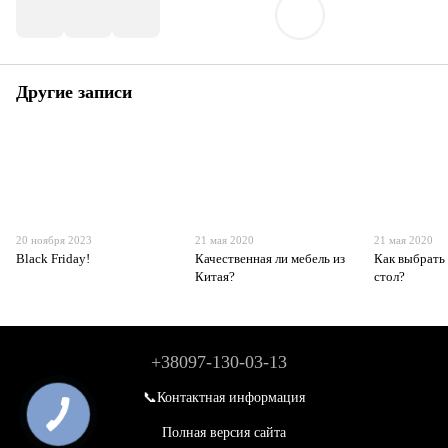
Другие записи
20 ноября 2023
21 мая 2020
21 мая 2020
Black Friday!
Качественная ли мебель из
Как выбрать
Китая?
стол?
+38097-130-03-13
📞Контактная информация
Полная версия сайта