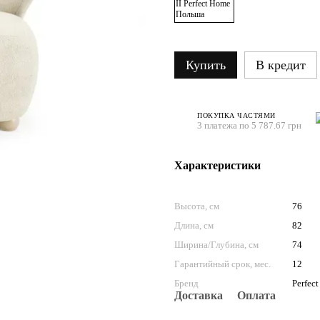
Купить
В кредит
ПОКУПКА ЧАСТЯМИ
3 платежа по 5 787.67 грн
Характеристики
Высота, см
76
Длина, см
82
Ширина/Глубина, см
74
Гарантийный срок, мес.
12
Бренд
Perfec
Доставка
Оплата