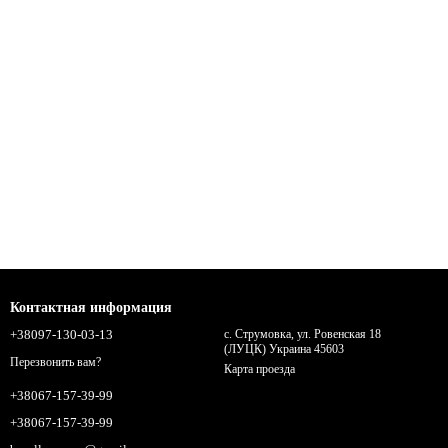
Контактная информация
+38097-130-03-13
с. Струмовка, ул. Ровенская 18
(ЛУЦК) Украина 45603
Перезвонить вам?
Карта проезда
+38067-157-39-99
+38067-157-39-99