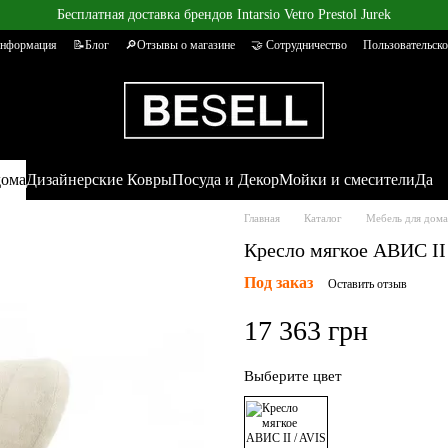
Бесплатная доставка брендов Intarsio Vetro Prestol Jurek
информация
📝Блог
🔎Отзывы о магазине
🤝 Сотрудничество
Пользовательско
дома
Дизайнерские Ковры
Посуда и Декор
Мойки и смесители
Да
Главная
Каталог
Мебель для дома
Кресло мягкое АВИС II 
Под заказ
Оставить отзыв
17 363 грн
Выберите цвет