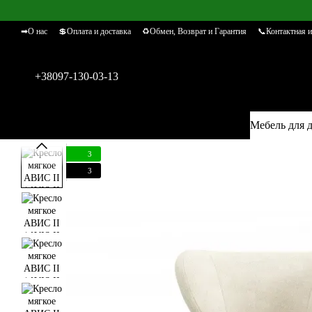
Перейти к основному контенту
➡О нас
💲Оплата и доставка
♻Обмен, Возврат и Гарантия
📞Контактная 
+38097-130-03-13
Мебель для 
3
3