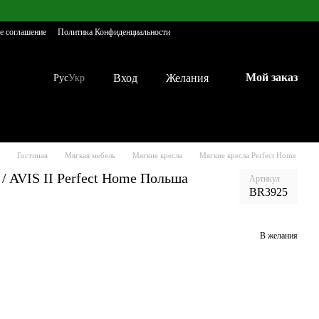
е соглашение
Политика Конфиденциальности
Мой заказ
Вход
Желания
Рус
Укр
Гостиная
Мягкая мебель
Мягкие кресла
Мягкие кресла Perfect Home
/ AVIS II Perfect Home Польша
Артикул
BR3925
В желания