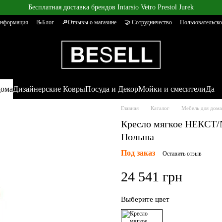
Бесплатная доставка брендов Intarsio Vetro Prestol Jurek
информация
📝Блог
🔎Отзывы о магазине
🤝 Сотрудничество
Пользовательско
дома
Дизайнерские Ковры
Посуда и Декор
Мойки и смесители
Да
Главная
Каталог
Мебель для дома
Кресло мягкое НЕКСТ/
Польша
Под заказ
Оставить отзыв
24 541 грн
Выберите цвет