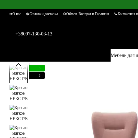
Перейти к основному контенту
➡О нас
💲Оплата и доставка
♻Обмен, Возврат и Гарантия
📞Контактная 
+38097-130-03-13
Мебель для 
3
3