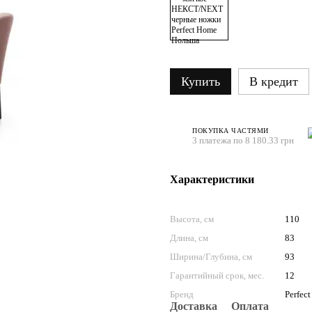
Купить
В кредит
ПОКУПКА ЧАСТЯМИ
3 платежа по 8 180.33 грн
Характеристики
Высота, см
110
Длина, см
83
Ширина/Глубина, см
93
Гарантийный срок, мес.
12
Бренд
Perfec
Доставка
Оплата