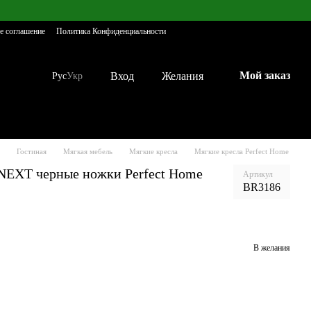
е соглашение
Политика Конфиденциальности
Мой заказ
Вход
Желания
Рус
Укр
Гостиная
Мягкая мебель
Мягкие кресла
Мягкие кресла Perfect Home
NEXT черные ножки Perfect Home
Артикул
BR3186
В желания