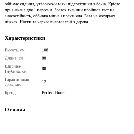
обіймає сидіння, утворюючи м'які підлокітники з боків. Крісло
призначене для 1 персони. Зразок тканини пройшов тест на
зносостійкість, оббивка міцна і практична. База на чотирьох
ніжках. Ніжки та каркас виготовлені з дерева.
Характеристики
Высота, см
108
Длина, см
88
Ширина/
88
Глубина, см
Гарантийный
12
срок, мес.
Бренд
Perfect Home
Отзывы