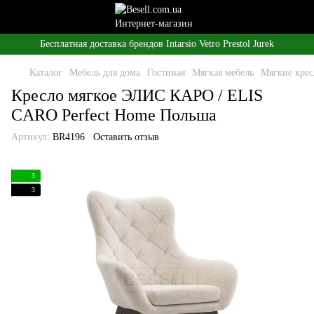
Бесплатная доставка брендов Intarsio Vetro Prestol Jurek
Каталог
Мебель для дома
Гостиная
Мягкая мебель
Мягкие крес
Кресло мягкое ЭЛИС КАРО / ELIS
CARO Perfect Home Польша
Артикул:
BR4196
Оставить отзыв
3
3