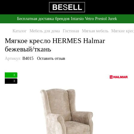
Бесплатная доставка брендов Intarsio Vetro Prestol Jurek
Каталог
Мебель для дома
Гостиная
Мягкая мебель
Мягкие крес
Мягкое кресло HERMES Halmar
бежевый/ткань
Артикул:
B4015
Оставить отзыв
3
3