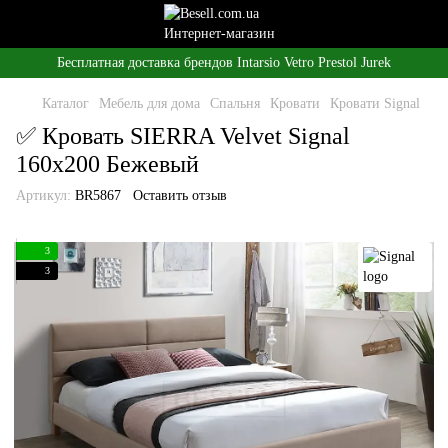
Бесплатная доставка брендов Intarsio Vetro Prestol Jurek
Каталог
Мебель для дома
Спальня
Кровати
Кровати Signal
✅ Кровать SIERRA Velvet Signal
160x200 Бежевый
Артикул:
BR5867
Оставить отзыв
3
3