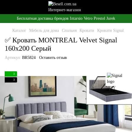
Бесплатная доставка брендов Intarsio Vetro Prestol Jurek
Каталог
Мебель для дома
Спальня
Кровати
Кровати Signal
✅ Кровать MONTREAL Velvet Signal
160x200 Серый
Артикул:
BR5824
Оставить отзыв
3
3