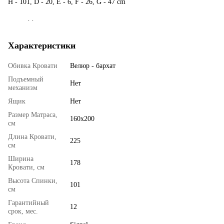
H - 101, D - 20, E - 6, F - 26, G - 47 cm
. .
Характеристики
Обивка Кровати
Велюр - бархат
Подъемный
Нет
механизм
Ящик
Нет
Размер Матраса,
160x200
см
Длина Кровати,
225
см
Ширина
178
Кровати, см
Высота Спинки,
101
см
Гарантийный
12
срок, мес.