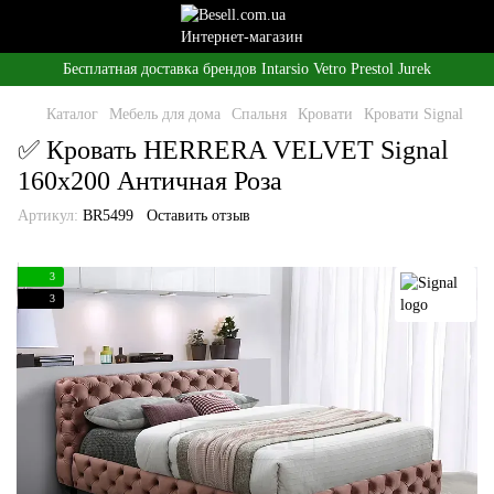
Бесплатная доставка брендов Intarsio Vetro Prestol Jurek
Каталог
Мебель для дома
Спальня
Кровати
Кровати Signal
✅ Кровать HERRERA VELVET Signal
160x200 Античная Роза
Артикул:
BR5499
Оставить отзыв
3
3