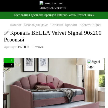
Бесплатная доставка брендов Intarsio Vetro Prestol Jurek
Каталог
Мебель для дома
Спальня
Кровати
Кровати Signal
✅ Кровать BELLA Velvet Signal 90x200
Розовый
Артикул:
BR5892
1 отзыв
3
3