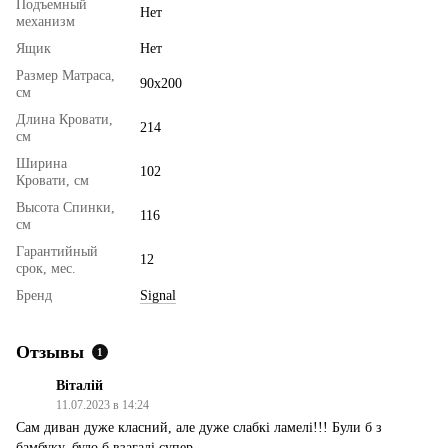
Подъемный
Нет
механизм
Ящик
Нет
Размер Матраса,
90х200
см
Длина Кровати,
214
см
Ширина
102
Кровати, см
Высота Спинки,
116
см
Гарантийный
12
срок, мес.
Бренд
Signal
Отзывы
1
Віталій
11.07.2023 в 14:24
Сам диван дуже класний, але дуже слабкі ламелі!!! Були б з
бамбуку, було б взагалі супер