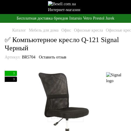
Бесплатная доставка брендов Intarsio Vetro Prestol Jurek
Каталог
Мебель для дома
Офис
Офисные кресла
Офисные крес
✅ Компьютерное кресло Q-121 Signal
Черный
Артикул:
BR5704
Оставить отзыв
3
3