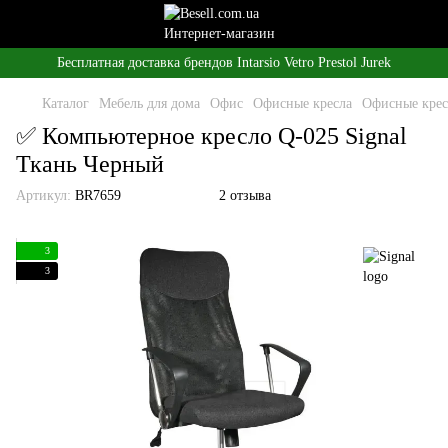
Бесплатная доставка брендов Intarsio Vetro Prestol Jurek
Каталог
Мебель для дома
Офис
Офисные кресла
Офисные крес
✅ Компьютерное кресло Q-025 Signal
Ткань Черный
Артикул:
BR7659
2 отзыва
3
3